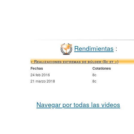
Rendimientas
:
> Realizaciones extremas de búlder (8c et +)
Fechas
Cotationes
24 feb 2016
8c
21 marzo 2018
8c
Navegar por todas las videos