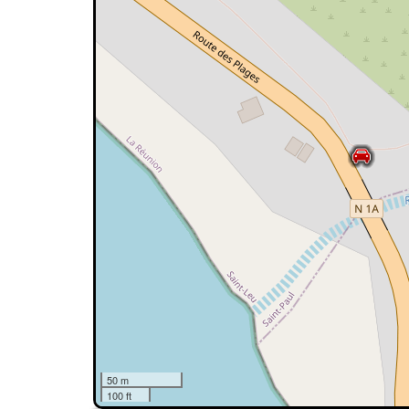
50 m
100 ft