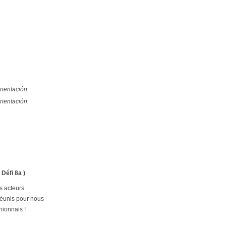
rientación
rientación
 Défi 8a )
s acteurs
réunis pour nous
nionnais !