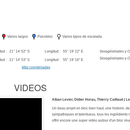
lo
: Varios largos
: Psicobloc
: Varios typos de escalada
tud : 21° 14' 52" S
Longitud : 55° 19' 22" E
Sexagésimales y O
Sexagésimales y O
tud : 21° 14' 53" S
Longitud : 55° 19' 16" E
Más coordenadas
VIDEOS
Alban Levier, Didier Horau, Thierry Caillaud ( Le
Un beau projet en bloc bien haut, une histoire, de
sympathiques et talentueux, tous les ingrédients 
offrir encore une super vidéo autour d'un bloc réu