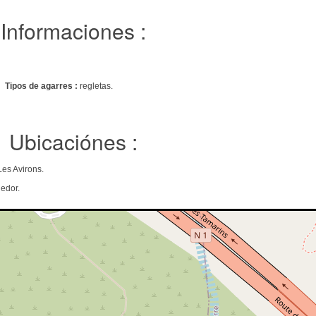
Informaciones :
.
Tipos de agarres :
regletas.
Ubicaciónes :
es Avirons.
edor.