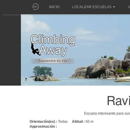
INICIO
LOCALIZAR ESCUELAS
V
Rav
Escuela interesante para su
Orientación(es) :
Todas
Altitud :
50 m
Approximación :