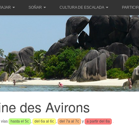
IAJAR
SOÑAR
CULTURA DE ESCALADA
PARTICI
ine des Avirons
s vías
hasta el 5c
,
del 6a al 6c
,
del 7a al 7c
y
a partir del 8a
.