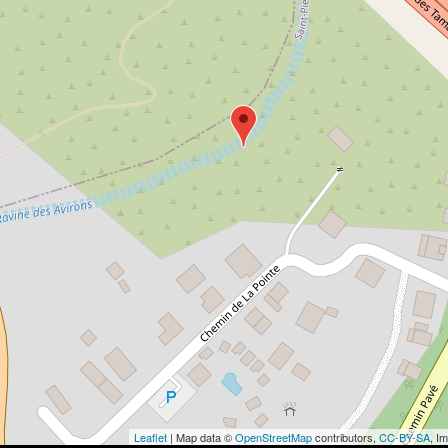
Leaflet
| Map data ©
OpenStreetMap
contributors,
CC-BY-SA
, I