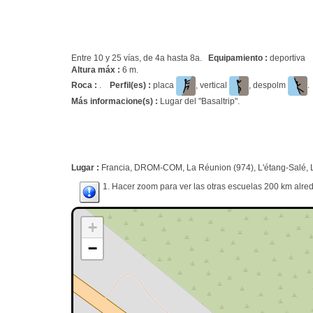
Entre 10 y 25 vías, de 4a hasta 8a.
Equipamiento :
deportiva
Altura máx :
6 m.
Roca :
.
Perfil(es) :
placa
, vertical
, despolm
Más informacione(s) :
Lugar del "Basaltrip".
Lugar :
Francia, DROM-COM, La Réunion (974), L'étang-Salé, L
1. Hacer zoom para ver las otras escuelas 200 km alred
+
−