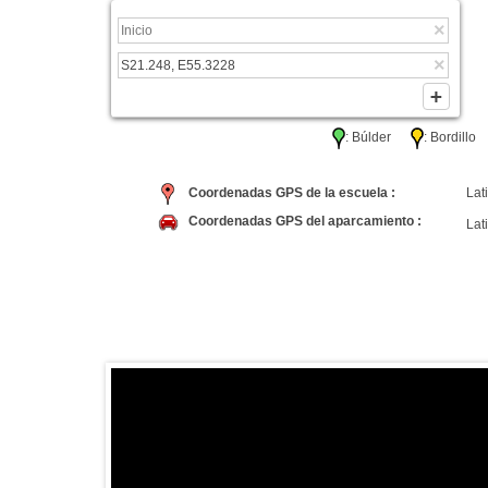
: Búlder
: Bordil
Coordenadas GPS de la escuela :
Lati
Coordenadas GPS del aparcamiento :
Lati