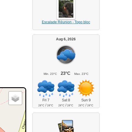
Escalade Réunion - Topo bloc
Aug 6, 2026
23°C
Min.
23°C
Max.
23°C
Fri 7
Sat 8
Sun 9
/
/
/
24°C
24°C
24°C
24°C
24°C
24°C