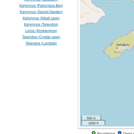
Kalymnos (Palionisos Bay)
Kalymnos (Secret Garden)
Kalymnos (Sikati cave)
Kalymnos (Telendos)
Leros (Xirokampos)
Telendos (Crystal cave)
Telendos (Lambda)
500 m
2000 ft
: Bouldering
: Deep