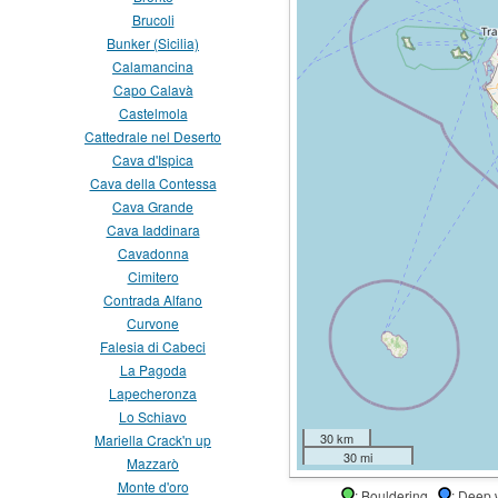
Brucoli
Bunker (Sicilia)
Calamancina
Capo Calavà
Castelmola
Cattedrale nel Deserto
Cava d'Ispica
Cava della Contessa
Cava Grande
Cava Iaddinara
Cavadonna
Cimitero
Contrada Alfano
Curvone
Falesia di Cabeci
La Pagoda
Lapecheronza
Lo Schiavo
30 km
Mariella Crack'n up
30 mi
Mazzarò
Monte d'oro
: Bouldering
: Deep