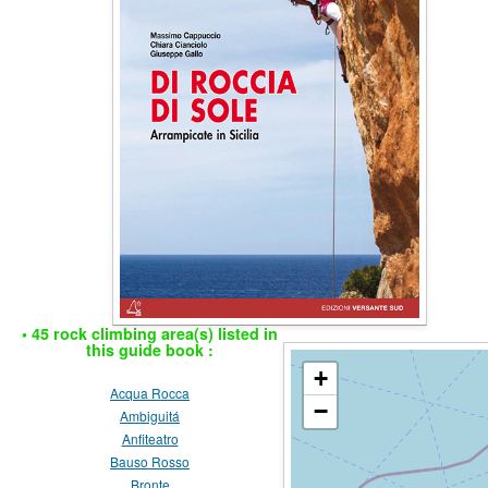
• 45 rock climbing area(s) listed in
this guide book :
+
Acqua Rocca
−
Ambiguitá
Anfiteatro
Bauso Rosso
Bronte