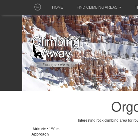
HOME
FIND CLIMBING AREAS
T
Orgo
Interesting rock climbing area for r
Altitude :
150 m
Approach