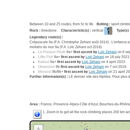
Between 10 and 25 routes, from 5c to 9b.
Bolting :
sport climb
Rock :
limestone.
Characteristic(s) :
vertical
.
Type(s) 
Legendary route(s) :
Crépuscule 9a (F.A. Christophe Zehani août 2014) ; L'enfance pro
mollahs du mur 9a (F.A. Loïc Zehani oct 2018)
Le Poisson Pilote
9a+
first ascent by
Loïc Zehani
on 6 se
Little Fish
9a+
first ascent by
Loïc Zehani
on 18 july 2021
Kaboul
9a+
first ascent by
Loïc Zehani
on 4 april 2023.
Obsession
9b
first ascent by
Loïc Zehani
on 7 oct 2019.
Mossoul
9b/9b+
first ascent by
Loïc Zehani
on 21 april 2
Further information(s) :
LE dernier site des Alpilles. Pour plus d'
Area :
France, Provence-Alpes-Côte d'Azur, Bouches-du-Rhône 
1. Zoom in to get all the rock climbing places 200 km ar
+