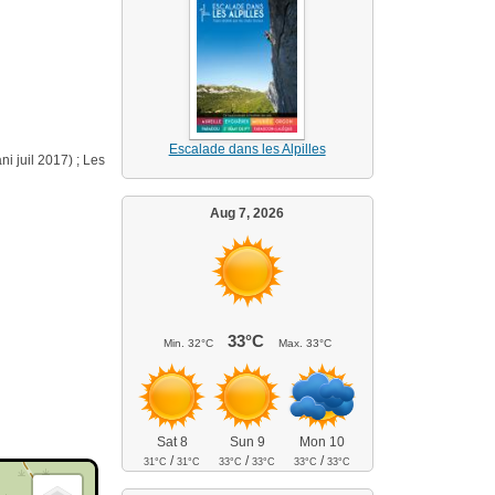
Escalade dans les Alpilles
i juil 2017) ; Les
Aug 7, 2026
33°C
Min.
32°C
Max.
33°C
Sat 8
Sun 9
Mon 10
/
/
/
31°C
31°C
33°C
33°C
33°C
33°C