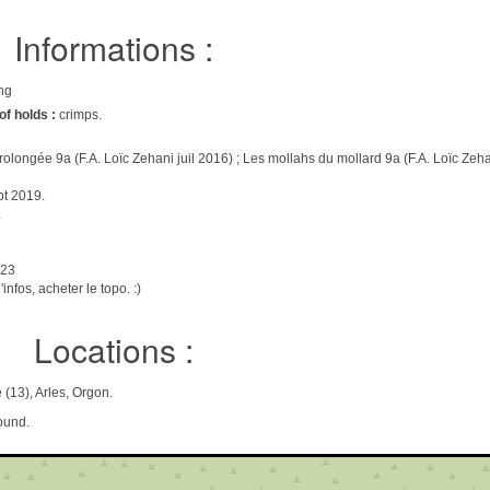
Informations :
ing
of holds :
crimps.
longée 9a (F.A. Loïc Zehani juil 2016) ; Les mollahs du mollard 9a (F.A. Loïc Zehan
pt 2019.
.
023
infos, acheter le topo. :)
Locations :
(13), Arles, Orgon.
ound.