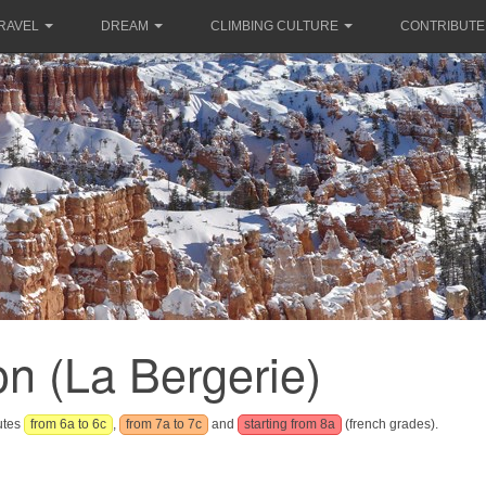
RAVEL
DREAM
CLIMBING CULTURE
CONTRIBUTE
n (La Bergerie)
outes
from 6a to 6c
,
from 7a to 7c
and
starting from 8a
(french grades).