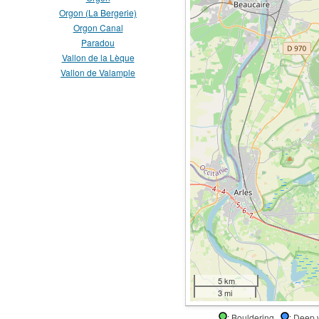
Orgon (La Bergerie)
Orgon Canal
Paradou
Vallon de la Lèque
Vallon de Valample
5 km
3 mi
: Bouldering
: Deep