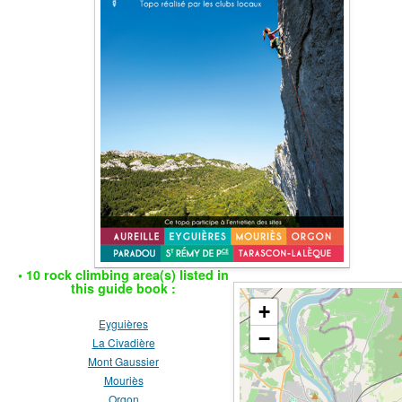
• 10 rock climbing area(s) listed in
this guide book :
+
Eyguières
−
La Civadière
Mont Gaussier
Mouriès
Orgon