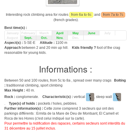
Interesting rock climbing area for routes
from 6a to 6c
and
from 7a to 7c
(french grades).
Best time(s) :
January
February
March
April
May
June
July
August
Sept.
Oct.
Nov.
Dec.
Aspect(s) :
S-SE-E
Altitude :
1100 m
Approach
between 2 and 20 min up hill.
Kids friendly ?
foot of the crag
reasonable for young kids.
Informations :
Between 50 and 100 routes, from 5c to 8a , spread over many crags
Bolting
:
traditionnal climbing, sport climbing
Max Height :
40 m.
Rock :
conglomerate.
Characteristic(s) :
vertical
, steep wall
.
Type(s) of holds :
pockets / holes, pebbles.
Further information(s) :
Cette zone comprend 3 secteurs qui ont des
parkings différents : Ermita de la Mare de Deu de Montsant, El Camell et
Roca de les Hores (c'est celui indiqué sur la carte).
Pour permettre la nidification des rapaces, certains secteurs sont interdits du
31 décembre au 15 juillet inclus.