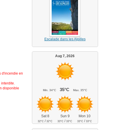
Escalade dans les Alpilles
Aug 7, 2026
s d'incendie en
interdite.
on disponible
35°C
Min.
34°C
Max.
35°C
Sat 8
Sun 9
Mon 10
/
/
/
32°C
32°C
33°C
33°C
33°C
33°C