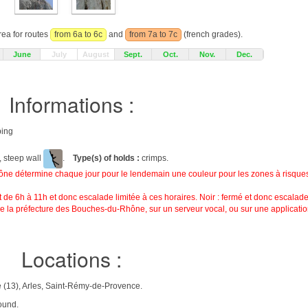
rea for routes
from 6a to 6c
and
from 7a to 7c
(french grades).
June
July
August
Sept.
Oct.
Nov.
Dec.
Informations :
bing
, steep wall
.
Type(s) of holds :
crimps.
hône détermine chaque jour pour le lendemain une couleur pour les zones à risque
de 6h à 11h et donc escalade limitée à ces horaires. Noir : fermé et donc escalade 
de la préfecture des Bouches-du-Rhône, sur un serveur vocal, ou sur une applicati
Locations :
(13), Arles, Saint-Rémy-de-Provence.
ound.