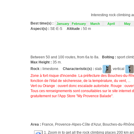
Interesting rock climbing a
Best time(s) :
January
February
March
April
May
Aspect(s) :
SE-E-S
Altitude :
50 m
Between 50 and 100 routes, from 6a to 8a.
Bolting :
sport clim
Max Height :
35 m.
Rock :
limestone.
Characteristic(s) :
slab
, vertical
Zone à fort risque d'incendie. La préfecture des Bouches-du-R
fonction de l'état de sécheresse, de la température, du vent, ...
Vert ou Orange : ouvert donc escalade autorisée. Rouge : ouvert 
Tous ces renseignements sont consultables sur le site internet 
gratuitement sur l'App Store "My Provence Balade".
Area :
France, Provence-Alpes-Côte d'Azur, Bouches-du-Rhône 
1. Zoom in to get all the rock climbing places 200 km ar