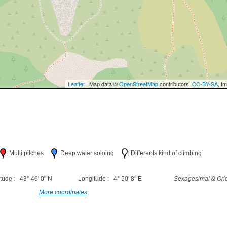
Leaflet
| Map data ©
OpenStreetMap
contributors,
CC-BY-SA
, I
h
: Multi pitches
: Deep water soloing
: Differents kind of climbing
tude : 43° 46' 0" N
Longitude : 4° 50' 8" E
Sexagesimal & Orie
More coordinates