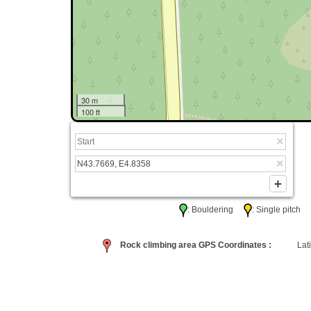
30 m
100 ft
: Bouldering
: Single pitc
Rock climbing area GPS Coordinates :
Lati