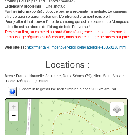
ground (1 crash pad and 1 spotter needed).
Legendary problem(s) :
One shot 6c+
Further information(s) :
Spot de pêche à proximité immédiate. Le camping
offre de quoi se garer facilement. L'endroit est vraiment paisible !
Pour y aller il faut trouver l'aire de camping qui est à l'extérieur de Ménigoute
et le site est au abords de l'étang de bois Pouvreau !
Très beau lieu, au calme et au bord d'une résurgence... un lieu préservé. Un
démoussage régulier est nécessaire, mais pas de taillage de prises par pitié
!
Web site(s) :
http://mental-climber.over-blog.com/categorie-10363210.html
Locations :
Area :
France, Nouvelle-Aquitaine, Deux-Sèvres (79), Niort, Saint-Maixent-
l'École, Ménigoute, Coutières.
1. Zoom in to get all the rock climbing places 200 km around.
+
−