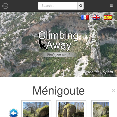
Rodellar - Spain
Ménigoute