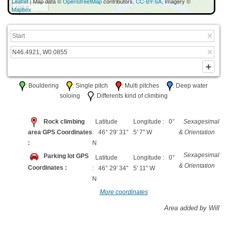
Leaflet
| Map data ©
OpenStreetMap
contributors,
CC-BY-SA
, Imagery ©
100 ft
Mapbox
: Bouldering
: Single pitch
: Multi pitches
: Deep water
soloing
: Differents kind of climbing
Rock climbing
Latitude
Longitude : 0°
Sexagesimal
area GPS Coordinates
: 46° 29' 31"
5' 7" W
& Orientation
:
N
Sexagesimal
Parking lot GPS
Latitude
Longitude : 0°
& Orientation
Coordinates :
: 46° 29' 34"
5' 11" W
N
More coordinates
Area added by Will