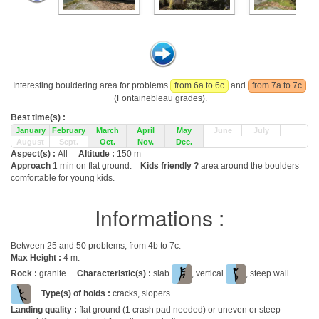
Interesting bouldering area for problems
from 6a to 6c
and
from 7a to 7c
(Fontainebleau grades).
Best time(s) :
January
February
March
April
May
June
July
August
Sept.
Oct.
Nov.
Dec.
Aspect(s) :
All
Altitude :
150 m
Approach
1 min on flat ground.
Kids friendly ?
area around the boulders
comfortable for young kids.
Informations :
Between 25 and 50 problems, from 4b to 7c.
Max Height :
4 m.
Rock :
granite.
Characteristic(s) :
slab
, vertical
, steep wall
.
Type(s) of holds :
cracks, slopers.
Landing quality :
flat ground (1 crash pad needed) or uneven or steep