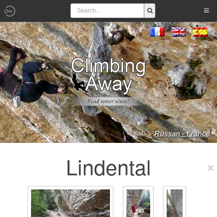
Russan - France
Lindental