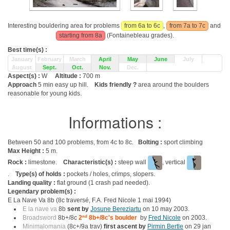
Interesting bouldering area for problems
from 6a to 6c
,
from 7a to 7c
and
starting from 8a
(Fontainebleau grades).
Best time(s) :
January
February
March
April
May
June
July
August
Sept.
Oct.
Nov.
Dec.
Aspect(s) :
W
Altitude :
700 m
Approach
5 min easy up hill.
Kids friendly ?
area around the boulders
reasonable for young kids.
Informations :
Between 50 and 100 problems, from 4c to 8c.
Bolting :
sport climbing
Max Height :
5 m.
Rock :
limestone.
Characteristic(s) :
steep wall
, vertical
.
Type(s) of holds :
pockets / holes, crimps, slopers.
Landing quality :
flat ground (1 crash pad needed).
Legendary problem(s) :
E La Nave Va 8b (8c traversé, F.A. Fred Nicole 1 mai 1994)
E la nave va
8b
sent by
Josune Bereziartu
on 10 may 2003.
Broadsword
8b+/8c
2
nd
8b+/8c's boulder
by
Fred Nicole
on 2003.
Minimalomania
(8c+/9a trav)
first ascent by
Pirmin Bertle
on 29 jan