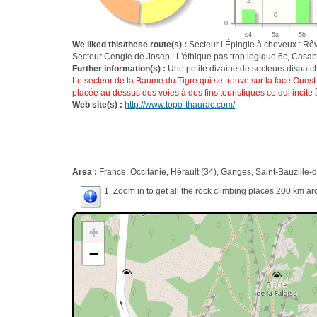
2
0
0
≤4
5a
5b
We liked this/these route(s) :
Secteur l’Épingle à cheveux : Rê
Secteur Cengle de Josep : L'éthique pas trop logique 6c, Casa
Further information(s) :
Une petite dizaine de secteurs dispatch
Le secteur de la Baume du Tigre qui se trouve sur la face Ouest 
placée au dessus des voies à des fins touristiques ce qui incit
Web site(s) :
http://www.topo-thaurac.com/
Area :
France, Occitanie, Hérault (34), Ganges, Saint-Bauzille-d
1. Zoom in to get all the rock climbing places 200 km ar
+
−