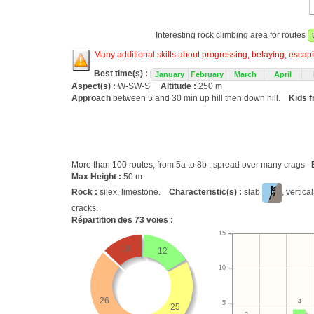
Interesting rock climbing area for routes
Many additional skills about progressing, belaying, escapin
Best time(s) :
January
February
March
April
Aspect(s) :
W-SW-S
Altitude :
250 m
Approach
between 5 and 30 min up hill then down hill.
Kids f
More than 100 routes, from 5a to 8b , spread over many crags
Max Height :
50 m.
Rock :
silex, limestone.
Characteristic(s) :
slab
, vertica
cracks.
Répartition des
73
voies :
15
10
12
10
26
4
5
25