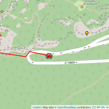
Leaflet
| Map data ©
OpenStreetMap
contributors,
CC-BY-SA
, I