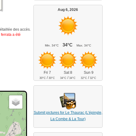
Aug 6, 2026
étaillée des accès.
ferrata a été
34°C
Min.
34°C
Max.
34°C
Fri 7
Sat 8
Sun 9
/
/
/
30°C
30°C
34°C
34°C
32°C
32°C
Submit pictures for Le Thaurac (L'épingle,
La Combe & La Tour)