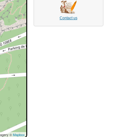
Contact us
magery ©
Mapbox