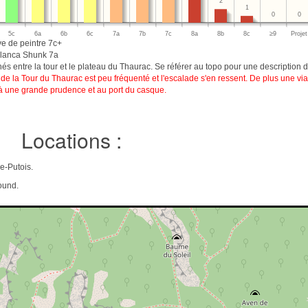
2
1
0
0
5c
6a
6b
6c
7a
7b
7c
8a
8b
8c
≥9
Projet
ve de peintre 7c+
blanca Shunk 7a
és entre la tour et le plateau du Thaurac. Se référer au topo pour une description d
de la Tour du Thaurac est peu fréquenté et l'escalade s'en ressent. De plus une via 
e à une grande prudence et au port du casque.
Locations :
e-Putois.
ound.