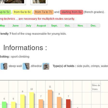
up to 5c
,
from 6a to 6c
,
from 7a to 7c
and
starting from 8a
(french grades).
g technics ... are necessary for multipitch routes security.
May
June
July
August
Sept.
Oct.
Nov.
Dec.
riendly ?
foot of the crag reasonable for young kids.
Informations :
Bolting :
sport climbing
l
, steep wall
, dihedral
.
Type(s) of holds :
side pulls, crimps, wate
Nbre de
11
Voies
10
9
8
7
7
6
6