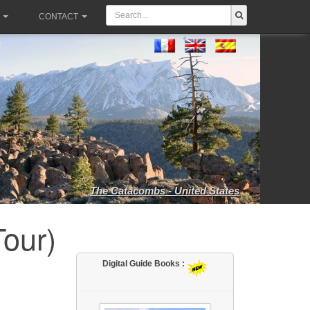
CONTACT
The Catacombs - United States
Tour)
Digital Guide Books :