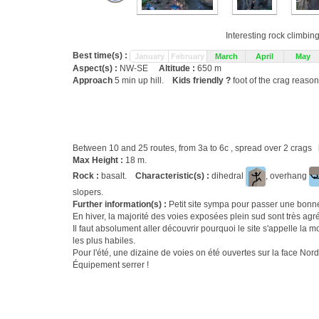
Interesting rock climbin
Best time(s) :
January
February
March
April
May
Aspect(s) :
NW-SE
Altitude :
650 m
Approach
5 min up hill.
Kids friendly ?
foot of the crag reason
Between 10 and 25 routes, from 3a to 6c , spread over 2 crags
Max Height :
18 m.
Rock :
basalt.
Characteristic(s) :
dihedral
, overhang
slopers.
Further information(s) :
Petit site sympa pour passer une bonne
En hiver, la majorité des voies exposées plein sud sont très agr
Il faut absolument aller découvrir pourquoi le site s'appelle la 
les plus habiles.
Pour l'été, une dizaine de voies on été ouvertes sur la face Nor
Équipement serrer !