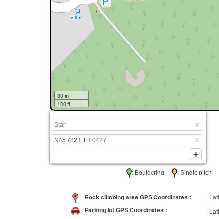
30 m
100 ft
: Bouldering
: Single pitc
Rock climbing area GPS Coordinates :
Lati
Parking lot GPS Coordinates :
Lati