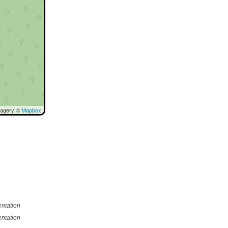
magery ©
Mapbox
ntation
ntation