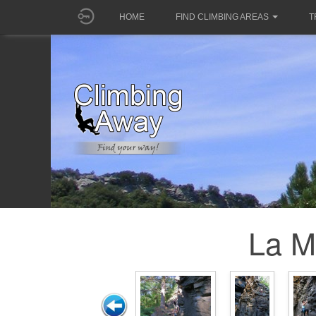
HOME
FIND CLIMBING AREAS
T
La M