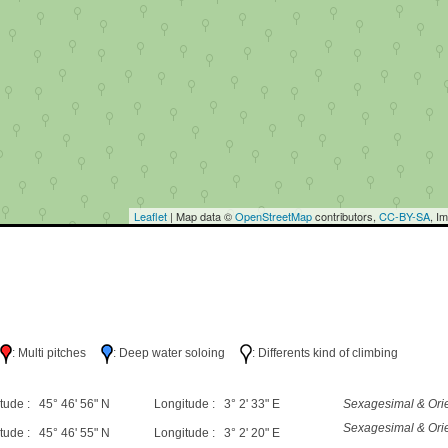
Leaflet
| Map data ©
OpenStreetMap
contributors,
CC-BY-SA
, I
h
: Multi pitches
: Deep water soloing
: Differents kind of climbing
tude : 45° 46' 56" N
Longitude : 3° 2' 33" E
Sexagesimal & Orie
Sexagesimal & Orie
tude : 45° 46' 55" N
Longitude : 3° 2' 20" E