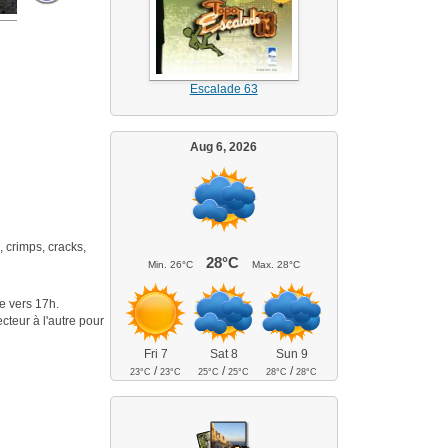
Escalade 63
Aug 6, 2026
, crimps, cracks,
28°C
Min.
26°C
Max.
28°C
re vers 17h.
cteur à l'autre pour
Fri 7
Sat 8
Sun 9
/
/
/
23°C
23°C
25°C
25°C
28°C
28°C