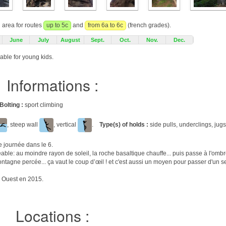
g area for routes
up to 5c
and
from 6a to 6c
(french grades).
June
July
August
Sept.
Oct.
Nov.
Dec.
able for young kids.
Informations :
Bolting :
sport climbing
, steep wall
, vertical
.
Type(s) of holds :
side pulls, underclings, jugs
 journée dans le 6.
éable: au moindre rayon de soleil, la roche basaltique chauffe... puis passe à l'omb
montagne percée... ça vaut le coup d’œil ! et c'est aussi un moyen pour passer d'un se
d Ouest en 2015.
Locations :