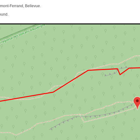
mont-Ferrand, Bellevue.
ound.