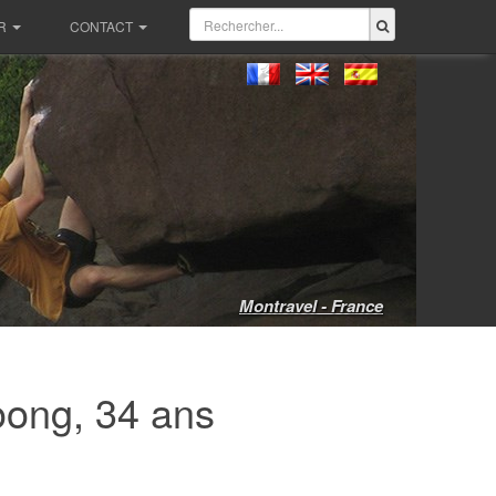
R
CONTACT
Montravel - France
oong, 34 ans