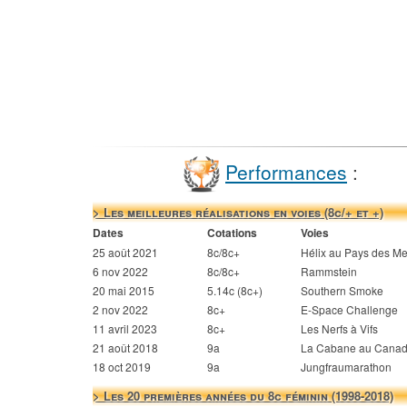
Performances
:
> Les meilleures réalisations en voies (8c/+ et +)
Dates
Cotations
Voies
25 août 2021
8c/8c+
Hélix au Pays des Me
6 nov 2022
8c/8c+
Rammstein
20 mai 2015
5.14c (8c+)
Southern Smoke
2 nov 2022
8c+
E-Space Challenge
11 avril 2023
8c+
Les Nerfs à Vifs
21 août 2018
9a
La Cabane au Cana
18 oct 2019
9a
Jungfraumarathon
> Les 20 premières années du 8c féminin (1998-2018)