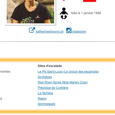
Née le 1 janvier 1992
katherinechoong.ch
Instagram
Sites d'escalade
rveilles
Le Pic Saint-Loup (Le cirque des escargots)
Soyhières
Red River Gorge (Bob Marley Crag)
Précipice de Corbière
La Verrière
da
Rawyl
Gimmelwald