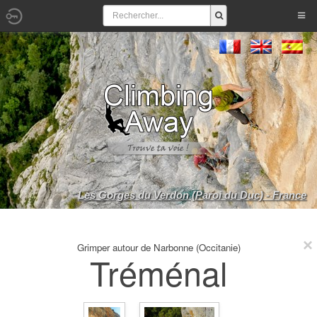
Les Gorges du Verdon (Paroi du Duc) - France
Grimper autour de Narbonne (Occitanie)
Tréménal