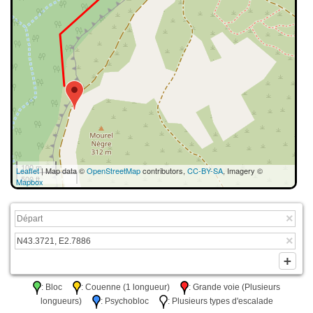
100 m
Leaflet
| Map data ©
OpenStreetMap
contributors,
CC-BY-SA
, Imagery ©
500 ft
Mapbox
: Bloc
: Couenne (1 longueur)
: Grande voie (Plusieurs
longueurs)
: Psychobloc
: Plusieurs types d'escalade