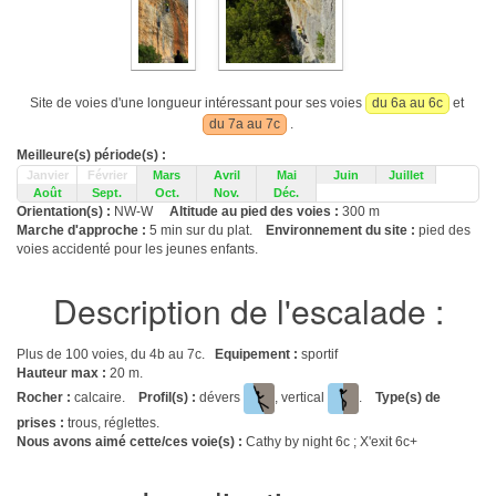
Site de voies d'une longueur intéressant pour ses voies
du 6a au 6c
et
du 7a au 7c
.
Meilleure(s) période(s) :
Janvier
Février
Mars
Avril
Mai
Juin
Juillet
Août
Sept.
Oct.
Nov.
Déc.
Orientation(s) :
NW-W
Altitude au pied des voies :
300 m
Marche d'approche :
5 min sur du plat.
Environnement du site :
pied des
voies accidenté pour les jeunes enfants.
Description de l'escalade :
Plus de 100 voies, du 4b au 7c.
Equipement :
sportif
Hauteur max :
20 m.
Rocher :
calcaire.
Profil(s) :
dévers
, vertical
.
Type(s) de
prises :
trous, réglettes.
Nous avons aimé cette/ces voie(s) :
Cathy by night 6c ; X'exit 6c+