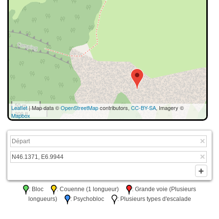
50 m
Leaflet
| Map data ©
OpenStreetMap
contributors,
CC-BY-SA
, Imagery ©
200 ft
Mapbox
: Bloc
: Couenne (1 longueur)
: Grande voie (Plusieurs
longueurs)
: Psychobloc
: Plusieurs types d'escalade