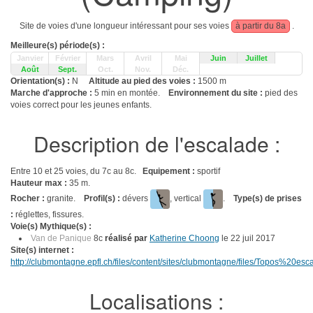
Site de voies d'une longueur intéressant pour ses voies
à partir du 8a
.
Meilleure(s) période(s) :
Janvier
Février
Mars
Avril
Mai
Juin
Juillet
Août
Sept.
Oct.
Nov.
Déc.
Orientation(s) :
N
Altitude au pied des voies :
1500 m
Marche d'approche :
5 min en montée.
Environnement du site :
pied des
voies correct pour les jeunes enfants.
Description de l'escalade :
Entre 10 et 25 voies, du 7c au 8c.
Equipement :
sportif
Hauteur max :
35 m.
Rocher :
granite.
Profil(s) :
dévers
, vertical
.
Type(s) de prises
:
réglettes, fissures.
Voie(s) Mythique(s) :
Van de Panique
8c
réalisé par
Katherine Choong
le 22 juil 2017
Site(s) internet :
http://clubmontagne.epfl.ch/files/content/sites/clubmontagne/files/Topos%20e
Localisations :