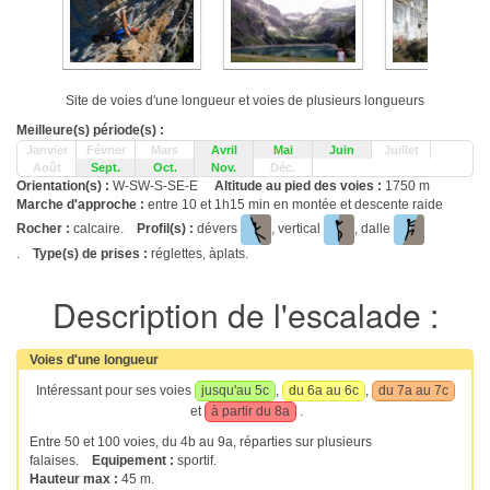
Site de voies d'une longueur et voies de plusieurs longueurs
Meilleure(s) période(s) :
Janvier
Février
Mars
Avril
Mai
Juin
Juillet
Août
Sept.
Oct.
Nov.
Déc.
Orientation(s) :
W-SW-S-SE-E
Altitude au pied des voies :
1750 m
Marche d'approche :
entre 10 et 1h15 min en montée et descente raide
Rocher :
calcaire.
Profil(s) :
dévers
, vertical
, dalle
.
Type(s) de prises :
réglettes, àplats.
Description de l'escalade :
Voies d'une longueur
Intéressant pour ses voies
jusqu'au 5c
,
du 6a au 6c
,
du 7a au 7c
et
à partir du 8a
.
Entre 50 et 100 voies, du 4b au 9a, réparties sur plusieurs
falaises.
Equipement :
sportif.
Hauteur max :
45 m.