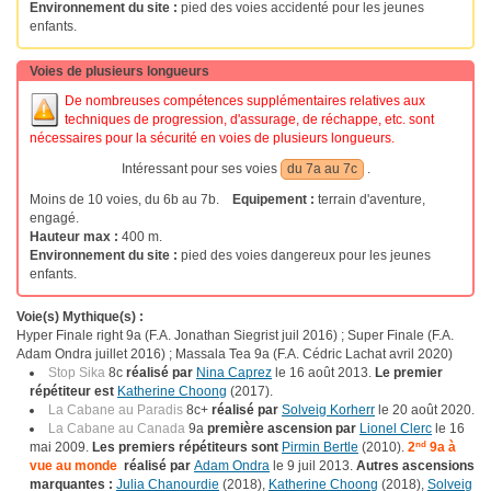
Environnement du site :
pied des voies accidenté pour les jeunes
enfants.
Voies de plusieurs longueurs
De nombreuses compétences supplémentaires relatives aux
techniques de progression, d'assurage, de réchappe, etc. sont
nécessaires pour la sécurité en voies de plusieurs longueurs.
Intéressant pour ses voies
du 7a au 7c
.
Moins de 10 voies, du 6b au 7b.
Equipement :
terrain d'aventure,
engagé.
Hauteur max :
400 m.
Environnement du site :
pied des voies dangereux pour les jeunes
enfants.
Voie(s) Mythique(s) :
Hyper Finale right 9a (F.A. Jonathan Siegrist juil 2016) ; Super Finale (F.A.
Adam Ondra juillet 2016) ; Massala Tea 9a (F.A. Cédric Lachat avril 2020)
Stop Sika
8c
réalisé par
Nina Caprez
le 16 août 2013.
Le premier
répétiteur est
Katherine Choong
(2017).
La Cabane au Paradis
8c+
réalisé par
Solveig Korherr
le 20 août 2020.
La Cabane au Canada
9a
première ascension par
Lionel Clerc
le 16
mai 2009.
Les premiers répétiteurs sont
Pirmin Bertle
(2010).
2
nd
9a à
vue au monde
réalisé par
Adam Ondra
le 9 juil 2013.
Autres ascensions
marquantes :
Julia Chanourdie
(2018),
Katherine Choong
(2018),
Solveig