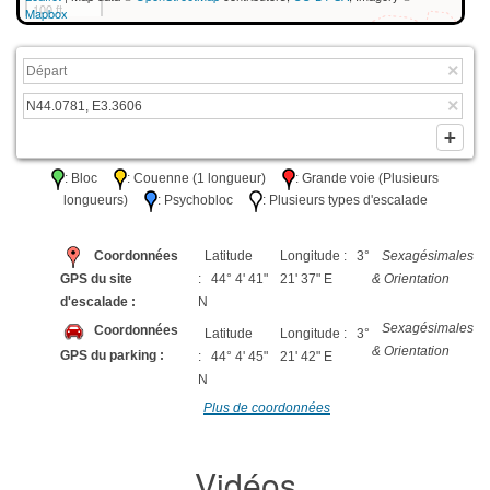
100 ft
Mapbox
: Bloc
: Couenne (1 longueur)
: Grande voie (Plusieurs
longueurs)
: Psychobloc
: Plusieurs types d'escalade
Coordonnées
Latitude
Longitude : 3°
Sexagésimales
GPS du site
: 44° 4' 41"
21' 37" E
& Orientation
d'escalade :
N
Sexagésimales
Coordonnées
Latitude
Longitude : 3°
& Orientation
GPS du parking :
: 44° 4' 45"
21' 42" E
N
Plus de coordonnées
Vidéos