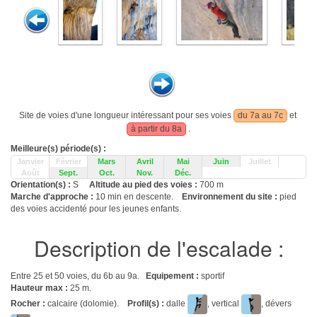
Site de voies d'une longueur intéressant pour ses voies
du 7a au 7c
et
à partir du 8a
.
Meilleure(s) période(s) :
Janvier
Février
Mars
Avril
Mai
Juin
Juillet
Août
Sept.
Oct.
Nov.
Déc.
Orientation(s) :
S
Altitude au pied des voies :
700 m
Marche d'approche :
10 min en descente.
Environnement du site :
pied
des voies accidenté pour les jeunes enfants.
Description de l'escalade :
Entre 25 et 50 voies, du 6b au 9a.
Equipement :
sportif
Hauteur max :
25 m.
Rocher :
calcaire (dolomie).
Profil(s) :
dalle
, vertical
, dévers