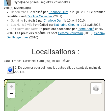
.
Type(s) de prises :
réglettes, colonnettes.
Voie(s) Mythique(s) :
Beberetchos
8c
réalisé par
Charlotte Durif
le 26 juil 2007.
Le premier
répétiteur est
Caroline Ciavaldini
(2009).
Sonatine
8c
réalisé par
Charlotte Durif
le 10 avril 2010.
Les Nerfs à Vifs
8c+
réalisé par
Katherine Choong
le 11 avril 2023.
La Guerre des Nerfs
9a
première ascension par
Pierre Soulé
en fév
2009.
Les premiers répétiteurs sont
Gérôme Pouvreau
(2010),
Geoffray
De Flaugergues
(2010)
Localisations :
Lieu :
France, Occitanie, Gard (30), Millau, Trèves.
1. Dé-zoomer pour voir tous les autres sites distants de moins de
200 km.
+
−