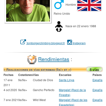
Hombre
Reino Unido
Nace en 22 enero 1988
tombolgerclimbing.blogspot.fr
Instagram
Rendimientas
:
8 vías
> Realizaciones de vías extremas (9a/+ et +)
Fechas
Cotationes
Vías
Escuelas
Países
17 ene
9a/9a+
Ciudad de Dios
Santa Linya
España
2011
4 oct 2020
9a/9a+
Gancho Perfecto
Margalef (Racó de la
España
Finestra)
7 ene 2021
9a/9a+
Wild West
Margalef (Racó de les
España
Espadelles)