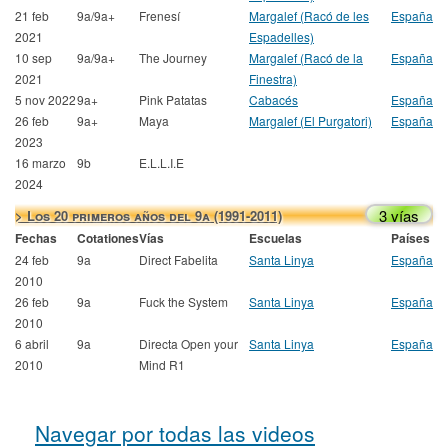
21 feb
9a/9a+
Frenesí
Margalef (Racó de les
España
2021
Espadelles)
10 sep
9a/9a+
The Journey
Margalef (Racó de la
España
2021
Finestra)
5 nov 2022
9a+
Pink Patatas
Cabacés
España
26 feb
9a+
Maya
Margalef (El Purgatori)
España
2023
16 marzo
9b
E.L.L.I.E
2024
3 vías
> Los 20 primeros años del 9a (1991-2011)
Fechas
Cotationes
Vías
Escuelas
Países
24 feb
9a
Direct Fabelita
Santa Linya
España
2010
26 feb
9a
Fuck the System
Santa Linya
España
2010
6 abril
9a
Directa Open your
Santa Linya
España
2010
Mind R1
Navegar por todas las videos