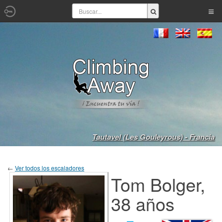
Tautavel (Les Gouleyrous) - Francia
←
Ver todos los escaladores
Tom Bolger,
38 años