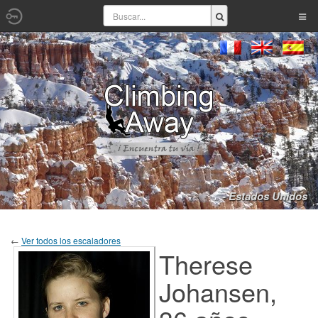
- Estados Unidos
←
Ver todos los escaladores
Therese
Johansen,