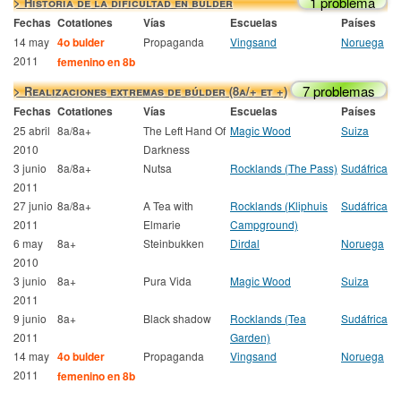
1 problema
> Historia de la dificultad en búlder
Fechas
Cotationes
Vías
Escuelas
Países
14 may
4o bulder
Propaganda
Vingsand
Noruega
2011
femenino en 8b
7 problemas
> Realizaciones extremas de búlder (8a/+ et +)
Fechas
Cotationes
Vías
Escuelas
Países
25 abril
8a/8a+
The Left Hand Of
Magic Wood
Suiza
2010
Darkness
3 junio
8a/8a+
Nutsa
Rocklands (The Pass)
Sudáfrica
2011
27 junio
8a/8a+
A Tea with
Rocklands (Kliphuis
Sudáfrica
2011
Elmarie
Campground)
6 may
8a+
Steinbukken
Dirdal
Noruega
2010
3 junio
8a+
Pura Vida
Magic Wood
Suiza
2011
9 junio
8a+
Black shadow
Rocklands (Tea
Sudáfrica
2011
Garden)
14 may
4o bulder
Propaganda
Vingsand
Noruega
2011
femenino en 8b