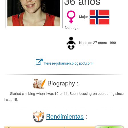
36 años
Mujer
Noruega
Nace en 27 enero 1990
therese-johansen.blogspot.com
Biography :
Started climbing when I was 10 or 11. Been focusing on bouldering since
I was 15.
Rendimientas
: