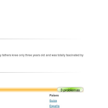
my fathers knee only three years old and was totally fascinated by
3 problemas
Países
Suiza
España