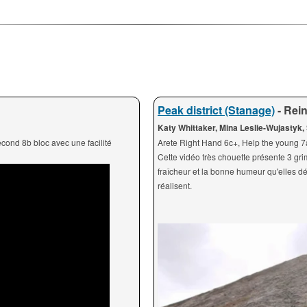
Peak district (Stanage)
- Rei
Katy Whittaker, Mina Leslie-Wujasty
econd 8b bloc avec une facilité
Arete Right Hand 6c+, Help the young 7
Cette vidéo très chouette présente 3 gri
fraîcheur et la bonne humeur qu'elles 
réalisent.