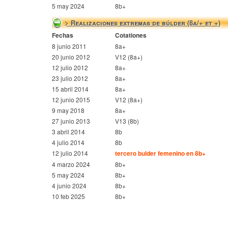
5 may 2024
8b+
> Realizaciones extremas de búlder (8a/+ et +)
Fechas
Cotationes
8 junio 2011
8a+
20 junio 2012
V12 (8a+)
12 julio 2012
8a+
23 julio 2012
8a+
15 abril 2014
8a+
12 junio 2015
V12 (8a+)
9 may 2018
8a+
27 junio 2013
V13 (8b)
3 abril 2014
8b
4 julio 2014
8b
12 julio 2014
tercero bulder femenino en 8b+
4 marzo 2024
8b+
5 may 2024
8b+
4 junio 2024
8b+
10 feb 2025
8b+