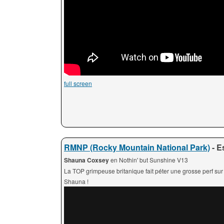
full screen
RMNP (Rocky Mountain National Park)
- E
Shauna Coxsey
en Nothin' but Sunshine V13
La TOP grimpeuse britanique fait péter une grosse perf sur
Shauna !