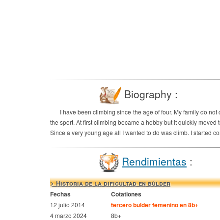
Biography :
I have been climbing since the age of four. My family do not 
the sport. At first climbing became a hobby but it quickly moved 
Since a very young age all I wanted to do was climb. I started co
Rendimientas
:
> Historia de la dificultad en búlder
Fechas
Cotationes
12 julio 2014
tercero bulder femenino en 8b+
4 marzo 2024
8b+