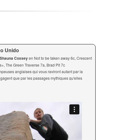
no Unido
k, Shauna Coxsey
en Not to be taken away 6c, Crescent
a+, The Green Traverse 7a, Brad Pit 7c
mpeuses anglaises qui vous raviront autant par la
dégagent que par les passages mythiques qu'elles