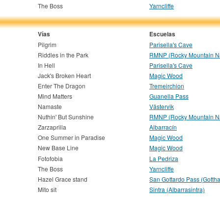
The Boss
Yarncliffe
Vías
Escuelas
Pilgrim
Parisella's Cave
Riddles in the Park
RMNP (Rocky Mountain Na
In Hell
Parisella's Cave
Jack's Broken Heart
Magic Wood
Enter The Dragon
Tremeirchion
Mind Matters
Guanella Pass
Namaste
Västervik
Nuthin' But Sunshine
RMNP (Rocky Mountain Na
Zarzaprilla
Albarracín
One Summer in Paradise
Magic Wood
New Base Line
Magic Wood
Fotofobia
La Pedriza
The Boss
Yarncliffe
Hazel Grace stand
San Gottardo Pass (Gottha
Mito sit
Sintra (Albarrasintra)