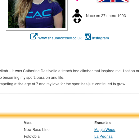
Nace en 27 enero 1993
www.shaunacoxsey.co.uk
Instagram
climb – it was Catherine Destivelle a french free climber that inspired me. I sat on 
to becoming my sport, passion and life.
mpeting at the age of 7 and my love for the sport has just continued to grow.
Vías
Escuelas
New Base Line
Magic Wood
Fotofobia
La Pedriza