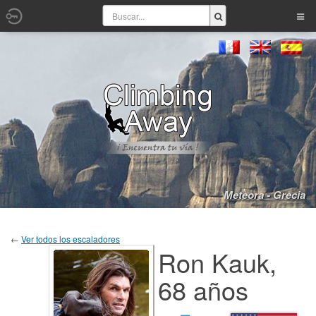
Meteora - Grecia
←
Ver todos los escaladores
Ron Kauk,
68 años