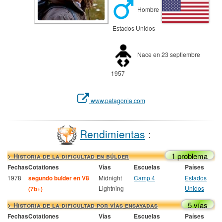
Hombre
Estados Unidos
Nace en 23 septiembre
1957
www.patagonia.com
Rendimientas
:
1 problema
> Historia de la dificultad en búlder
Fechas
Cotationes
Vías
Escuelas
Países
1978
segundo bulder en V8
Midnight
Camp 4
Estados
Lightning
Unidos
(7b+)
5 vías
> Historia de la dificultad por vías ensayadas
Fechas
Cotationes
Vías
Escuelas
Países