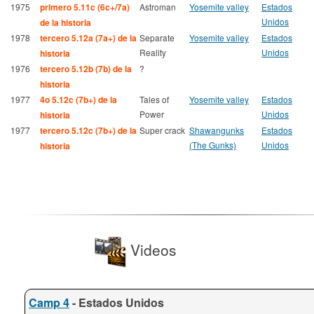
1975
primero 5.11c (6c+/7a)
Astroman
Yosemite valley
Estados
Unidos
de la historia
1978
tercero 5.12a (7a+) de la
Separate
Yosemite valley
Estados
Reality
Unidos
historia
1976
tercero 5.12b (7b) de la
?
historia
1977
4o 5.12c (7b+) de la
Tales of
Yosemite valley
Estados
Power
Unidos
historia
1977
tercero 5.12c (7b+) de la
Super crack
Shawangunks
Estados
(The Gunks)
Unidos
historia
Videos
Camp 4
- Estados Unidos