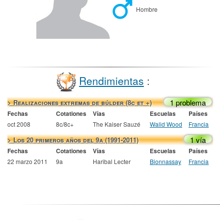
Hombre
Rendimientas
:
1 problema
> Realizaciones extremas de búlder (8c et +)
Fechas
Cotationes
Vías
Escuelas
Países
oct 2008
8c/8c+
The Kaiser Sauzé
Walid Wood
Francia
1 vía
> Los 20 primeros años del 9a (1991-2011)
Fechas
Cotationes
Vías
Escuelas
Países
22 marzo 2011
9a
Haribal Lecter
Bionnassay
Francia