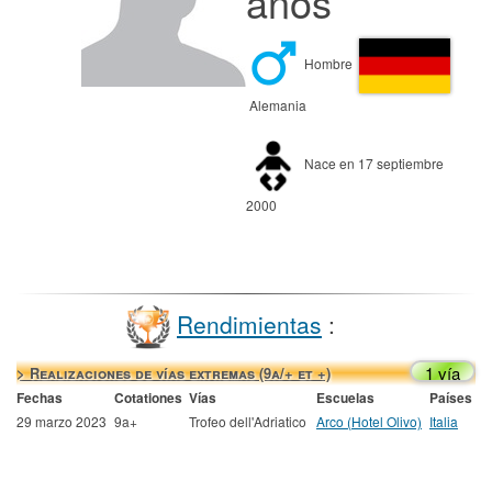
años
Hombre
Alemania
Nace en 17 septiembre
2000
Rendimientas
:
1 vía
> Realizaciones de vías extremas (9a/+ et +)
Fechas
Cotationes
Vías
Escuelas
Países
29 marzo 2023
9a+
Trofeo dell'Adriatico
Arco (Hotel Olivo)
Italia