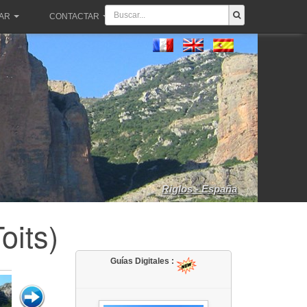
PAR
CONTACTAR
Riglos - España
oits)
Guías Digitales :