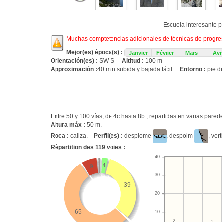
Escuela interesante p
Muchas comptetencias adicionales de técnicas de progresi
Mejor(es) época(s) :
Janvier
Février
Mars
Avri
Orientación(es) :
SW-S
Altitud :
100 m
Approximación :
40 min subida y bajada fácil.
Entorno :
pie d
Entre 50 y 100 vías, de 4c hasta 8b , repartidas en varias par
Altura máx :
50 m.
Roca :
caliza.
Perfil(es) :
desplome
, despolm
, ver
Répartition des
119
voies :
40
4
9
30
39
20
65
10
2