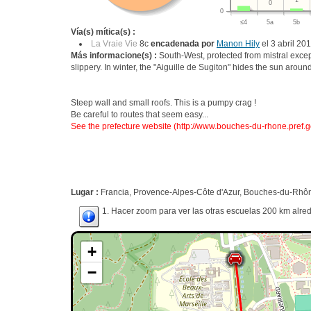
1
0
0
≤4
5a
5b
Vía(s) mítica(s) :
La Vraie Vie
8c
encadenada por
Manon Hily
el 3 abril 20
Más informacione(s) :
South-West, protected from mistral exce
slippery. In winter, the "Aiguille de Sugiton" hides the sun arou
Steep wall and small roofs. This is a pumpy crag !
Be careful to routes that seem easy...
See the prefecture website (http://www.bouches-du-rhone.pref.go
Lugar :
Francia, Provence-Alpes-Côte d'Azur, Bouches-du-Rhône
1. Hacer zoom para ver las otras escuelas 200 km alred
+
−