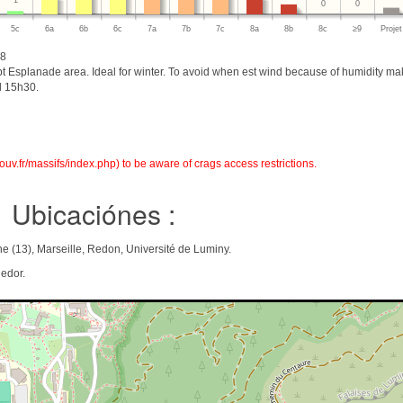
1
0
0
5c
6a
6b
6c
7a
7b
7c
8a
8b
8c
≥9
Projet
18
pt Esplanade area. Ideal for winter. To avoid when est wind because of humidity ma
nd 15h30.
uv.fr/massifs/index.php) to be aware of crags access restrictions.
Ubicaciónes :
 (13), Marseille, Redon, Université de Luminy.
edor.