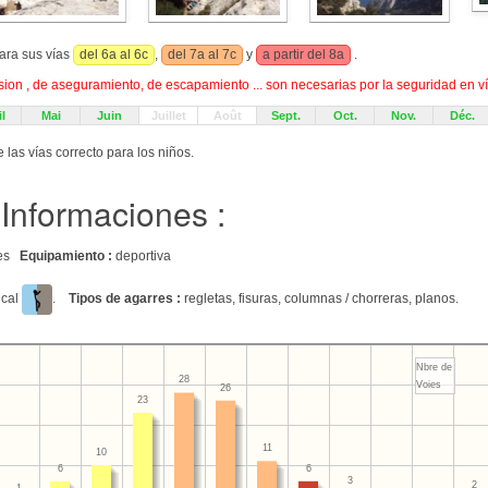
ara sus vías
del 6a al 6c
,
del 7a al 7c
y
a partir del 8a
.
on , de aseguramiento, de escapamiento ... son necesarias por la seguridad en ví
l
Mai
Juin
Juillet
Août
Sept.
Oct.
Nov.
Déc.
e las vías correcto para los niños.
Informaciones :
edes
Equipamiento :
deportiva
tical
.
Tipos de agarres :
regletas, fisuras, columnas / chorreras, planos.
Nbre de
28
Voies
26
23
11
10
6
6
3
2