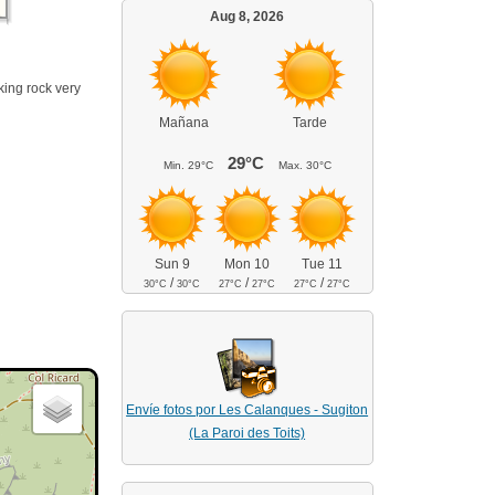
Aug 8, 2026
king rock very
Mañana
Tarde
29°C
Min.
29°C
Max.
30°C
Sun 9
Mon 10
Tue 11
/
/
/
30°C
30°C
27°C
27°C
27°C
27°C
Envíe fotos por Les Calanques - Sugiton
(La Paroi des Toits)