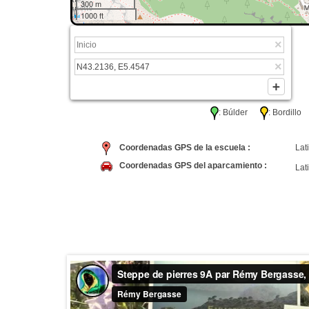
300 m
1000 ft
: Búlder
: Bordil
Coordenadas GPS de la escuela :
Lati
Coordenadas GPS del aparcamiento :
Lati