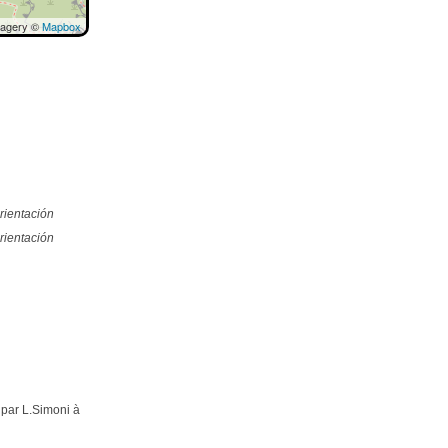
magery ©
Mapbox
rientación
rientación
par L.Simoni à