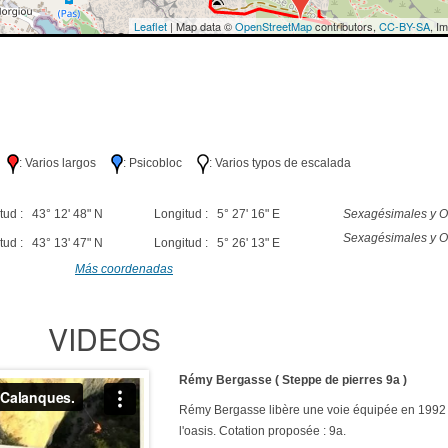
Leaflet
| Map data ©
OpenStreetMap
contributors,
CC-BY-SA
, I
lo
: Varios largos
: Psicobloc
: Varios typos de escalada
tud : 43° 12' 48" N
Longitud : 5° 27' 16" E
Sexagésimales y O
Sexagésimales y O
tud : 43° 13' 47" N
Longitud : 5° 26' 13" E
Más coordenadas
VIDEOS
Rémy Bergasse ( Steppe de pierres 9a )
Rémy Bergasse libère une voie équipée en 1992 
l'oasis. Cotation proposée : 9a.