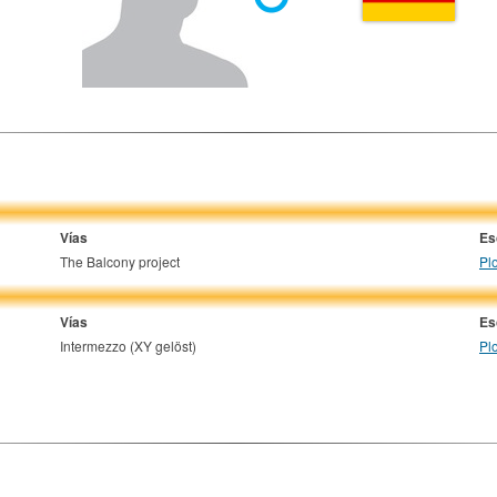
Vías
Es
The Balcony project
Pl
Vías
Es
Intermezzo (XY gelöst)
Pl