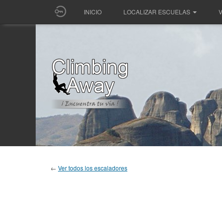
INICIO
LOCALIZAR ESCUELAS
V
←
Ver todos los escaladores