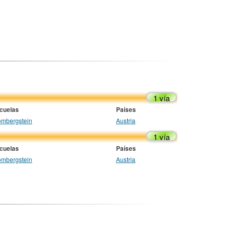
1 vía
cuelas
Países
ombergstein
Austria
1 vía
cuelas
Países
ombergstein
Austria