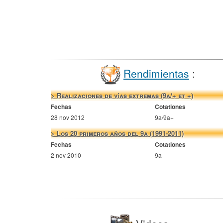
Rendimientas
:
> Realizaciones de vías extremas (9a/+ et +)
Fechas
Cotationes
28 nov 2012
9a/9a+
> Los 20 primeros años del 9a (1991-2011)
Fechas
Cotationes
2 nov 2010
9a