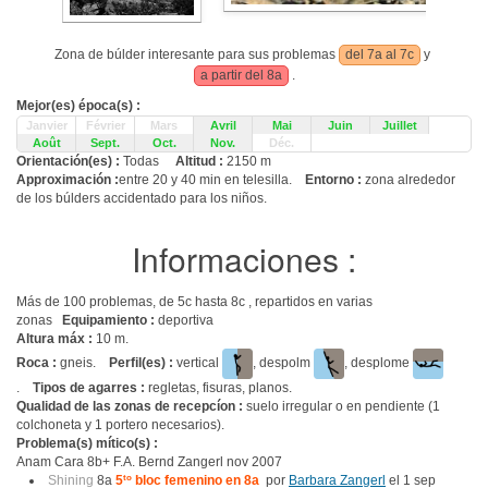
Zona de búlder interesante para sus problemas
del 7a al 7c
y
a partir del 8a
.
Mejor(es) época(s) :
Janvier
Février
Mars
Avril
Mai
Juin
Juillet
Août
Sept.
Oct.
Nov.
Déc.
Orientación(es) :
Todas
Altitud :
2150 m
Approximación :
entre 20 y 40 min en telesilla.
Entorno :
zona alrededor
de los búlders accidentado para los niños.
Informaciones :
Más de 100 problemas, de 5c hasta 8c , repartidos en varias
zonas
Equipamiento :
deportiva
Altura máx :
10 m.
Roca :
gneis.
Perfil(es) :
vertical
, despolm
, desplome
.
Tipos de agarres :
regletas, fisuras, planos.
Qualidad de las zonas de recepcíon :
suelo irregular o en pendiente (1
colchoneta y 1 portero necesarios).
Problema(s) mítico(s) :
Anam Cara 8b+ F.A. Bernd Zangerl nov 2007
Shining
8a
5
to
bloc femenino en 8a
por
Barbara Zangerl
el 1 sep