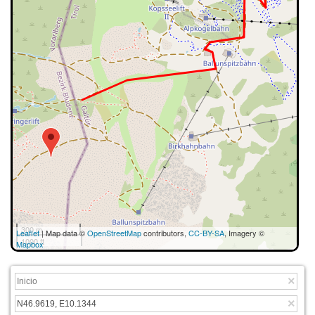
300 m
Leaflet
| Map data ©
OpenStreetMap
contributors,
CC-BY-SA
, Imagery ©
1000 ft
Mapbox