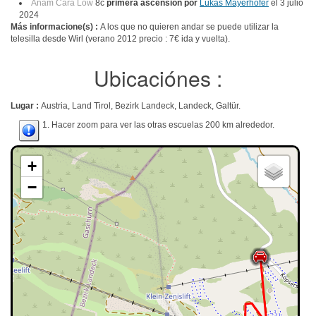
Anam Cara Low
8c
primera ascensión por
Lukas Mayerhofer
el 3 julio
2024
Más informacione(s) :
A los que no quieren andar se puede utilizar la
telesilla desde Wirl (verano 2012 precio : 7€ ida y vuelta).
Ubicaciónes :
Lugar :
Austria, Land Tirol, Bezirk Landeck, Landeck, Galtür.
1. Hacer zoom para ver las otras escuelas 200 km alrededor.
+
−