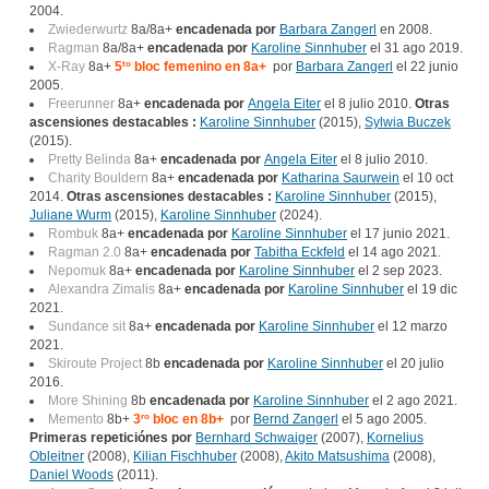
2004.
Zwiederwurtz
8a/8a+
encadenada por
Barbara Zangerl
en 2008.
Ragman
8a/8a+
encadenada por
Karoline Sinnhuber
el 31 ago 2019.
X-Ray
8a+
5
to
bloc femenino en 8a+
por
Barbara Zangerl
el 22 junio
2005.
Freerunner
8a+
encadenada por
Angela Eiter
el 8 julio 2010.
Otras
ascensiones destacables :
Karoline Sinnhuber
(2015),
Sylwia Buczek
(2015).
Pretty Belinda
8a+
encadenada por
Angela Eiter
el 8 julio 2010.
Charity Bouldern
8a+
encadenada por
Katharina Saurwein
el 10 oct
2014.
Otras ascensiones destacables :
Karoline Sinnhuber
(2015),
Juliane Wurm
(2015),
Karoline Sinnhuber
(2024).
Rombuk
8a+
encadenada por
Karoline Sinnhuber
el 17 junio 2021.
Ragman 2.0
8a+
encadenada por
Tabitha Eckfeld
el 14 ago 2021.
Nepomuk
8a+
encadenada por
Karoline Sinnhuber
el 2 sep 2023.
Alexandra Zimalis
8a+
encadenada por
Karoline Sinnhuber
el 19 dic
2021.
Sundance sit
8a+
encadenada por
Karoline Sinnhuber
el 12 marzo
2021.
Skiroute Project
8b
encadenada por
Karoline Sinnhuber
el 20 julio
2016.
More Shining
8b
encadenada por
Karoline Sinnhuber
el 2 ago 2021.
Memento
8b+
3
ro
bloc en 8b+
por
Bernd Zangerl
el 5 ago 2005.
Primeras repeticiónes por
Bernhard Schwaiger
(2007),
Kornelius
Obleitner
(2008),
Kilian Fischhuber
(2008),
Akito Matsushima
(2008),
Daniel Woods
(2011).