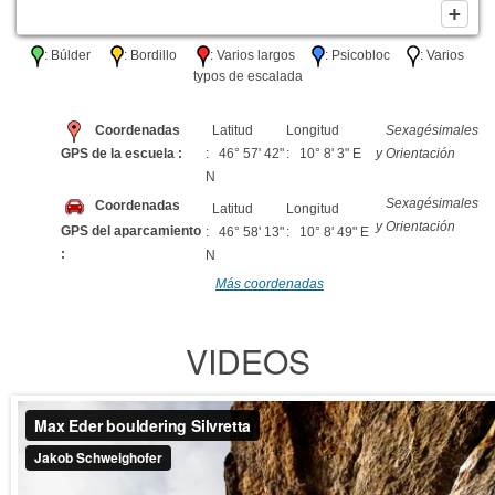
: Búlder
: Bordillo
: Varios largos
: Psicobloc
: Varios
typos de escalada
Coordenadas
Latitud
Longitud
Sexagésimales
GPS de la escuela :
: 46° 57' 42"
: 10° 8' 3" E
y Orientación
N
Sexagésimales
Coordenadas
Latitud
Longitud
y Orientación
GPS del aparcamiento
: 46° 58' 13"
: 10° 8' 49" E
:
N
Más coordenadas
VIDEOS