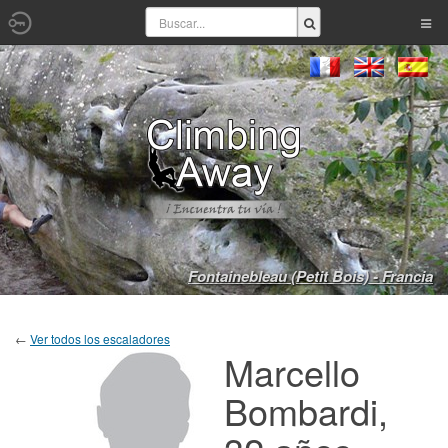
Fontainebleau (Petit Bois) - Francia
←
Ver todos los escaladores
Marcello
Bombardi,