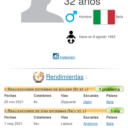
32 años
Hombre
Italia
Nace en 8 agosto 1993
Instagram
Rendimientas
:
1 problema
> Realizaciones extremas de búlder (8c et +)
Fechas
Cotationes
Vías
Escuelas
Países
25 nov 2021
8c
Ziqquarat
Gaby
Italia
1 vía
> Realizaciones de vías extremas (9a/+ et +)
Fechas
Cotationes
Vías
Escuelas
Países
7 may 2021
9a+
Lapsus
Andonno
Italia