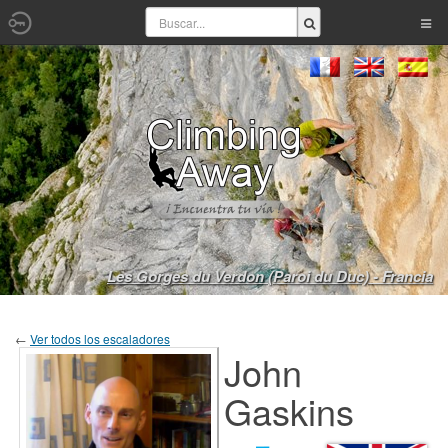
Les Gorges du Verdon (Paroi du Duc) - Francia
←
Ver todos los escaladores
John
Gaskins