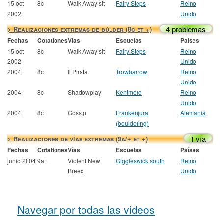
15 oct
8c
Walk Away sit
Fairy Steps
Reino
2002
Unido
4 problemas
> Realizaciones extremas de búlder (8c et +)
Fechas
Cotationes
Vías
Escuelas
Países
15 oct
8c
Walk Away sit
Fairy Steps
Reino
2002
Unido
2004
8c
Il Pirata
Trowbarrow
Reino
Unido
2004
8c
Shadowplay
Kentmere
Reino
Unido
2004
8c
Gossip
Frankenjura
Alemania
(bouldering)
1 vía
> Realizaciones de vías extremas (9a/+ et +)
Fechas
Cotationes
Vías
Escuelas
Países
junio 2004
9a+
Violent New
Giggleswick south
Reino
Breed
Unido
Navegar por todas las videos