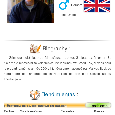
Hombre
Reino Unido
Biography :
Grimpeur polémique du fait qu'aucun de ses 3 blocs extrêmes en 8c
n'aient été répétés ni sa voie très courte Violent New Breed 9a+, ouverts pour
la plupart la même année 2004. Il fut également accusé par Markus Bock de
mentir lors de l'annonce de la répétition de son bloc Gossip 8c du
Frankenjura...
Rendimientas
:
1 problema
> Historia de la dificultad en búlder
Fechas
Cotationes
Vías
Escuelas
Países