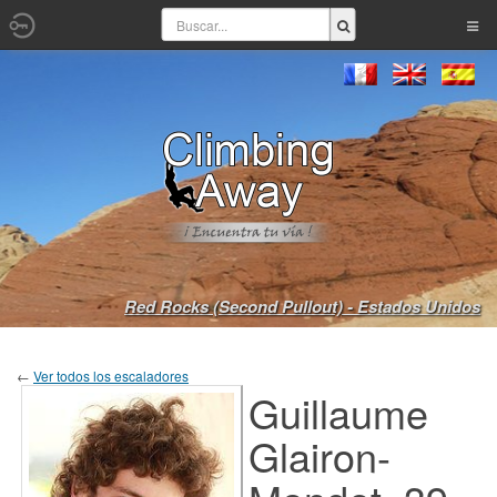
Red Rocks (Second Pullout) - Estados Unidos
←
Ver todos los escaladores
Guillaume
Glairon-