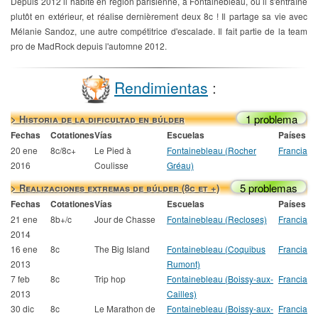
Depuis 2012 il habite en région parisienne, à Fontainebleau, où il s'entraîne
plutôt en extérieur, et réalise dernièrement deux 8c ! Il partage sa vie avec
Mélanie Sandoz, une autre compétitrice d'escalade. Il fait partie de la team
pro de MadRock depuis l'automne 2012.
Rendimientas
:
1 problema
> Historia de la dificultad en búlder
Fechas
Cotationes
Vías
Escuelas
Países
20 ene
8c/8c+
Le Pied à
Fontainebleau (Rocher
Francia
2016
Coulisse
Gréau)
5 problemas
> Realizaciones extremas de búlder (8c et +)
Fechas
Cotationes
Vías
Escuelas
Países
21 ene
8b+/c
Jour de Chasse
Fontainebleau (Recloses)
Francia
2014
16 ene
8c
The Big Island
Fontainebleau (Coquibus
Francia
2013
Rumont)
7 feb
8c
Trip hop
Fontainebleau (Boissy-aux-
Francia
2013
Cailles)
30 dic
8c
Le Marathon de
Fontainebleau (Boissy-aux-
Francia