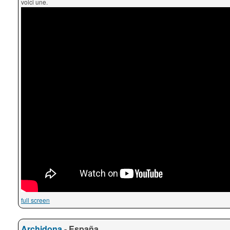
voici une.
full screen
Archidona
- España