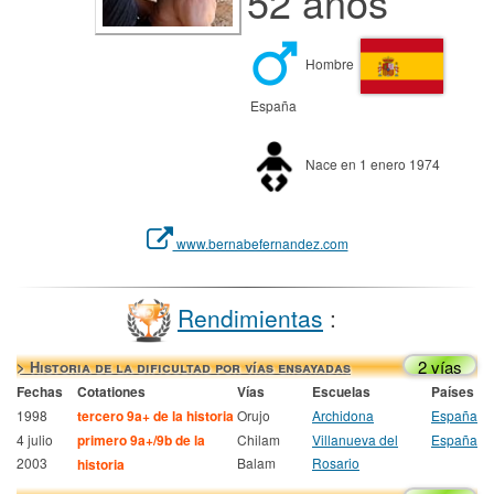
52 años
Hombre
España
Nace en 1 enero 1974
www.bernabefernandez.com
Rendimientas
:
2 vías
> Historia de la dificultad por vías ensayadas
Fechas
Cotationes
Vías
Escuelas
Países
1998
tercero 9a+ de la historia
Orujo
Archidona
España
4 julio
primero 9a+/9b de la
Chilam
Villanueva del
España
2003
Balam
Rosario
historia