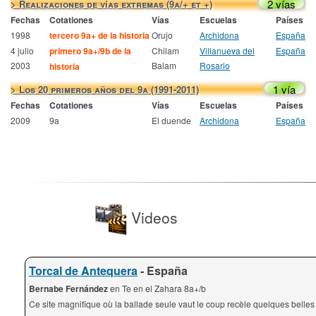
2 vías
> Realizaciones de vías extremas (9a/+ et +)
Fechas
Cotationes
Vías
Escuelas
Países
1998
tercero 9a+ de la historia
Orujo
Archidona
España
4 julio
primero 9a+/9b de la
Chilam
Villanueva del
España
2003
Balam
Rosario
historia
1 vía
> Los 20 primeros años del 9a (1991-2011)
Fechas
Cotationes
Vías
Escuelas
Países
2009
9a
El duende
Archidona
España
Videos
Torcal de Antequera
- España
Bernabe Fernández
en Te en el Zahara 8a+/b
Ce site magnifique où la ballade seule vaut le coup recèle quelques belles