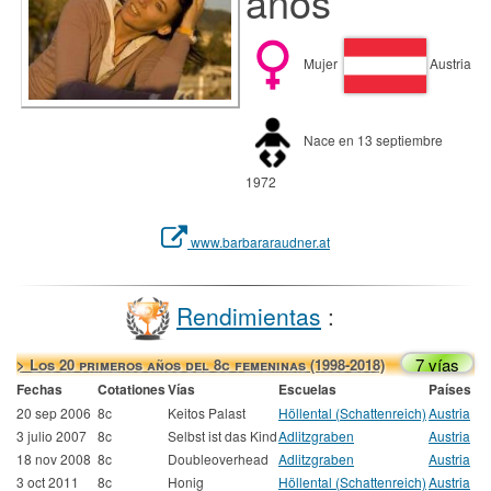
años
Mujer
Austria
Nace en 13 septiembre
1972
www.barbararaudner.at
Rendimientas
:
7 vías
> Los 20 primeros años del 8c femeninas (1998-2018)
Fechas
Cotationes
Vías
Escuelas
Países
20 sep 2006
8c
Keitos Palast
Höllental (Schattenreich)
Austria
3 julio 2007
8c
Selbst ist das Kind
Adlitzgraben
Austria
18 nov 2008
8c
Doubleoverhead
Adlitzgraben
Austria
3 oct 2011
8c
Honig
Höllental (Schattenreich)
Austria