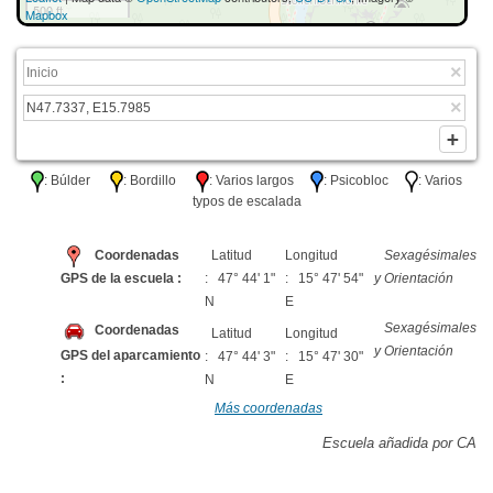
500 ft
Mapbox
: Búlder
: Bordillo
: Varios largos
: Psicobloc
: Varios
typos de escalada
Coordenadas
Latitud
Longitud
Sexagésimales
GPS de la escuela :
: 47° 44' 1"
: 15° 47' 54"
y Orientación
N
E
Sexagésimales
Coordenadas
Latitud
Longitud
y Orientación
GPS del aparcamiento
: 47° 44' 3"
: 15° 47' 30"
:
N
E
Más coordenadas
Escuela añadida por CA