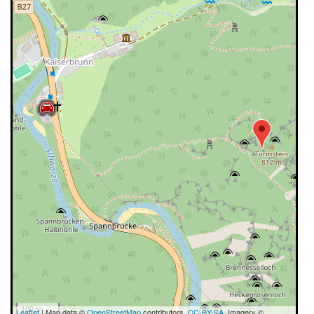
100 m
Leaflet
| Map data ©
OpenStreetMap
contributors,
CC-BY-SA
, Imagery ©