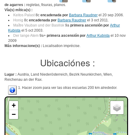
de agarres :
regletas, fisuras, planos.
Vía(s) mítica(s) :
Keitos Palast
8c
encadenada por
Barbara Raudner
el 20 sep 2006.
Honig
8c
encadenada por
Barbara Raudner
el 3 oct 2011.
Maître Vauban und der Basilisk
9a
primera ascensión por
Arthur
Kubista
el 5 oct 2003.
Der lange Atem
9a+
primera ascensión por
Arthur Kubista
el 10 nov
2009
Más informacione(s) :
Localisation imprécise.
Ubicaciónes :
Lugar :
Austria, Land Niederösterreich, Bezirk Neunkirchen, Wien,
Reichenau an der Rax.
1. Hacer zoom para ver las otras escuelas 200 km alrededor.
+
−