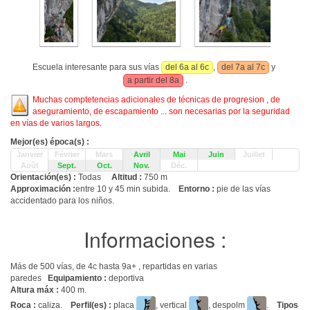
Escuela interesante para sus vías
del 6a al 6c
,
del 7a al 7c
y
a partir del 8a
.
Muchas comptetencias adicionales de técnicas de progresion , de
aseguramiento, de escapamiento ... son necesarias por la seguridad
en vías de varios largos.
Mejor(es) época(s) :
Janvier
Février
Mars
Avril
Mai
Juin
Juillet
Août
Sept.
Oct.
Nov.
Déc.
Orientación(es) :
Todas
Altitud :
750 m
Approximación :
entre 10 y 45 min subida.
Entorno :
pie de las vías
accidentado para los niños.
Informaciones :
Más de 500 vías, de 4c hasta 9a+ , repartidas en varias
paredes
Equipamiento :
deportiva
Altura máx :
400 m.
Roca :
caliza.
Perfil(es) :
placa
, vertical
, despolm
.
Tipos