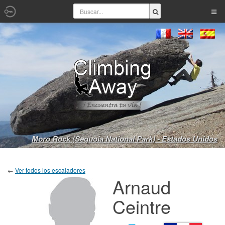
Moro Rock (Sequoia National Park) - Estados Unidos
←
Ver todos los escaladores
Arnaud
Ceintre