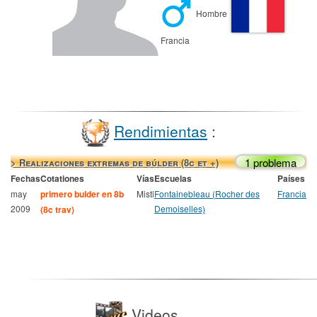
Hombre
Francia
Rendimientas
:
1 problema
> Realizaciones extremas de búlder (8c et +)
Fechas
Cotationes
Vías
Escuelas
Países
may
primero bulder en 8b
Misti
Fontainebleau (Rocher des
Francia
2009
Demoiselles)
(8c trav)
Videos