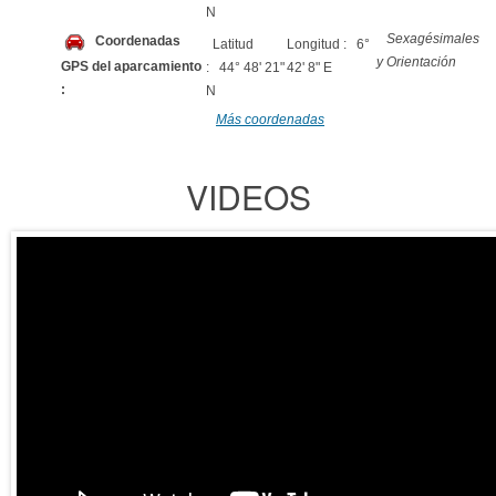
N
Sexagésimales
Coordenadas
Latitud
Longitud : 6°
y Orientación
GPS del aparcamiento
: 44° 48' 21"
42' 8" E
:
N
Más coordenadas
VIDEOS