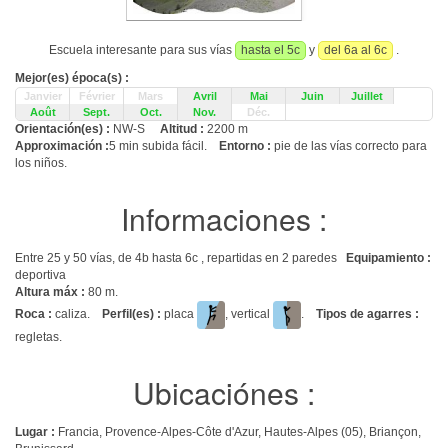
Escuela interesante para sus vías
hasta el 5c
y
del 6a al 6c
.
Mejor(es) época(s) :
Janvier
Février
Mars
Avril
Mai
Juin
Juillet
Août
Sept.
Oct.
Nov.
Déc.
Orientación(es) :
NW-S
Altitud :
2200 m
Approximación :
5 min subida fácil.
Entorno :
pie de las vías correcto para
los niños.
Informaciones :
Entre 25 y 50 vías, de 4b hasta 6c , repartidas en 2 paredes
Equipamiento :
deportiva
Altura máx :
80 m.
Roca :
caliza.
Perfil(es) :
placa
, vertical
.
Tipos de agarres :
regletas.
Ubicaciónes :
Lugar :
Francia, Provence-Alpes-Côte d'Azur, Hautes-Alpes (05), Briançon,