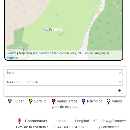
50 m
Leaflet
| Map data ©
OpenStreetMap
contributors,
CC-BY-SA
, Imagery ©
200 ft
Mapbox
: Búlder
: Bordillo
: Varios largos
: Psicobloc
: Varios
typos de escalada
Coordenadas
Latitud
Longitud : 6°
Sexagésimales
GPS de la escuela :
: 44° 48' 22"
41' 57" E
y Orientación