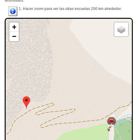
Brunissard.
1. Hacer zoom para ver las otras escuelas 200 km alrededor.
+
−