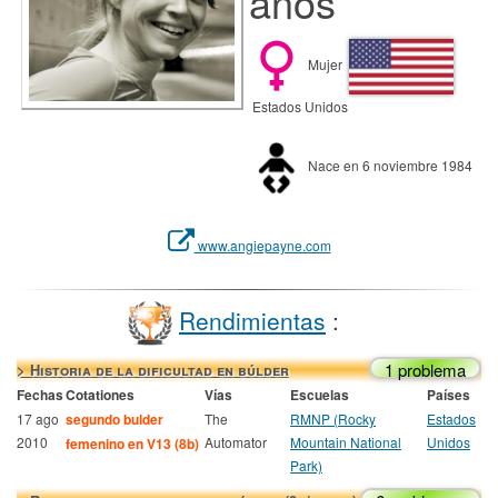
años
Mujer
Estados Unidos
Nace en 6 noviembre 1984
www.angiepayne.com
Rendimientas
:
1 problema
> Historia de la dificultad en búlder
Fechas
Cotationes
Vías
Escuelas
Países
17 ago
segundo bulder
The
RMNP (Rocky
Estados
2010
Automator
Mountain National
Unidos
femenino en V13 (8b)
Park)