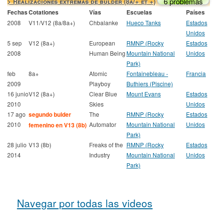
6 problemas
> Realizaciones extremas de búlder (8a/+ et +)
Fechas
Cotationes
Vías
Escuelas
Países
2008
V11/V12 (8a/8a+)
Chbalanke
Hueco Tanks
Estados
Unidos
5 sep
V12 (8a+)
European
RMNP (Rocky
Estados
2008
Human Being
Mountain National
Unidos
Park)
feb
8a+
Atomic
Fontainebleau -
Francia
2009
Playboy
Buthiers (Piscine)
16 junio
V12 (8a+)
Clear Blue
Mount Evans
Estados
2010
Skies
Unidos
17 ago
segundo bulder
The
RMNP (Rocky
Estados
2010
Automator
Mountain National
Unidos
femenino en V13 (8b)
Park)
28 julio
V13 (8b)
Freaks of the
RMNP (Rocky
Estados
2014
Industry
Mountain National
Unidos
Park)
Navegar por todas las videos