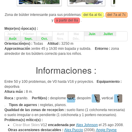
Zona de búlder interesante para sus problemas
del 6a al 6c
,
del 7a al 7c
y
a partir del 8a
.
Mejor(es) época(s) :
Janvier
Février
Mars
Avril
Mai
Juin
Juillet
Août
Sept.
Oct.
Nov.
Déc.
Orientación(es) :
Todas
Altitud :
3250 m
Approximación :
entre 45 y 1h30 min bajada y subida.
Entorno :
zona
alrededor de los búlders correcto para los niños.
Informaciones :
Entre 50 y 100 problemas, de V0 hasta V16 y proyectos.
Equipamiento :
deportiva
Altura máx :
8 m.
Roca :
granito.
Perfil(es) :
desplome
, despolm
, vertical
.
Tipos de agarres :
regletas, planos.
Qualidad de las zonas de recepcíon :
suelo llano (1 colchoneta necesaria)
o suelo irregular o en pendiente (1 colchoneta y 1 portero necesarios).
Problema(s) mítico(s) :
Clear Blue Skies
V12
encadenada por
Alex Johnson
el 25 ago 2008.
Otras ascensiones destacables :
Alex Puccio
(2008),
Angie Payne