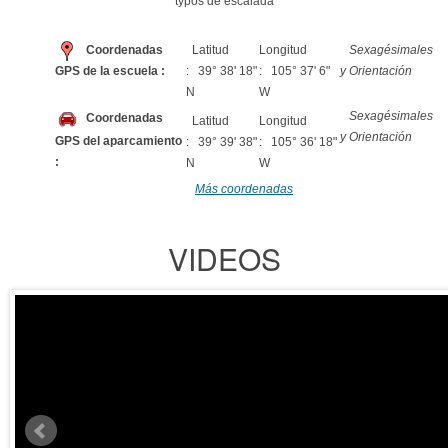
typos de escalada
Coordenadas
Latitud
Longitud
Sexagésimales
GPS de la escuela :
: 39° 38' 18"
: 105° 37' 6"
y Orientación
N
W
Sexagésimales
Coordenadas
Latitud
Longitud
y Orientación
GPS del aparcamiento
: 39° 39' 38"
: 105° 36' 18"
:
N
W
Más coordenadas
VIDEOS