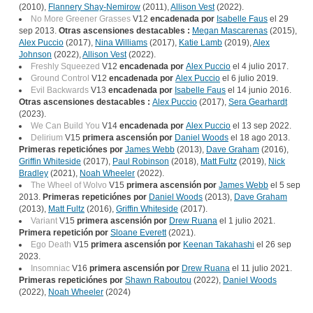
(2010),
Flannery Shay-Nemirow
(2011),
Allison Vest
(2022).
No More Greener Grasses
V12
encadenada por
Isabelle Faus
el 29
sep 2013.
Otras ascensiones destacables :
Megan Mascarenas
(2015),
Alex Puccio
(2017),
Nina Williams
(2017),
Katie Lamb
(2019),
Alex
Johnson
(2022),
Allison Vest
(2022).
Freshly Squeezed
V12
encadenada por
Alex Puccio
el 4 julio 2017.
Ground Control
V12
encadenada por
Alex Puccio
el 6 julio 2019.
Evil Backwards
V13
encadenada por
Isabelle Faus
el 14 junio 2016.
Otras ascensiones destacables :
Alex Puccio
(2017),
Sera Gearhardt
(2023).
We Can Build You
V14
encadenada por
Alex Puccio
el 13 sep 2022.
Delirium
V15
primera ascensión por
Daniel Woods
el 18 ago 2013.
Primeras repeticiónes por
James Webb
(2013),
Dave Graham
(2016),
Griffin Whiteside
(2017),
Paul Robinson
(2018),
Matt Fultz
(2019),
Nick
Bradley
(2021),
Noah Wheeler
(2022).
The Wheel of Wolvo
V15
primera ascensión por
James Webb
el 5 sep
2013.
Primeras repeticiónes por
Daniel Woods
(2013),
Dave Graham
(2013),
Matt Fultz
(2016),
Griffin Whiteside
(2017).
Variant
V15
primera ascensión por
Drew Ruana
el 1 julio 2021.
Primera repetición por
Sloane Everett
(2021).
Ego Death
V15
primera ascensión por
Keenan Takahashi
el 26 sep
2023.
Insomniac
V16
primera ascensión por
Drew Ruana
el 11 julio 2021.
Primeras repeticiónes por
Shawn Raboutou
(2022),
Daniel Woods
(2022),
Noah Wheeler
(2024)