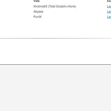
Vías
Es
KinématiX (Total Eclatch+Honk)
Le
Abysse
Le
PuntX
Le
.