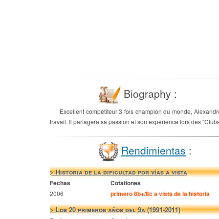
Biography :
Excellent compétiteur 3 fois champion du monde, Alexandre C
travail. Il partagera sa passion et son expérience lors des "Cl
Rendimientas
:
> Historia de la dificultad por vías a vista
Fechas
Cotationes
2006
primero 8b+/8c a vista de la historia
> Los 20 primeros años del 9a (1991-2011)