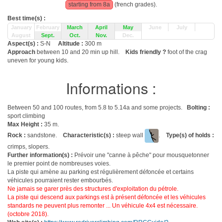
starting from 8a
(french grades).
Best time(s) :
January
February
March
April
May
June
July
August
Sept.
Oct.
Nov.
Dec.
Aspect(s) :
S-N
Altitude :
300 m
Approach
between 10 and 20 min up hill.
Kids friendly ?
foot of the crag
uneven for young kids.
Informations :
Between 50 and 100 routes, from 5.8 to 5.14a and some projects.
Bolting :
sport climbing
Max Height :
35 m.
Rock :
sandstone.
Characteristic(s) :
steep wall
.
Type(s) of holds :
crimps, slopers.
Further information(s) :
Prévoir une "canne à pêche" pour mousquetonner
le premier point de nombreuses voies.
La piste qui amène au parking est régulièrement défoncée et certains
véhicules pourraient rester embourbés.
Ne jamais se garer près des structures d'exploitation du pétrole.
La piste qui descend aux parkings est à présent défoncée et les véhicules
standards ne peuvent plus remonter ... Un véhicule 4x4 est nécessaire.
(octobre 2018).