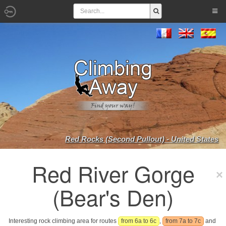
Red Rocks (Second Pullout) - United States
Red River Gorge
(Bear's Den)
Interesting rock climbing area for routes
from 6a to 6c
,
from 7a to 7c
and