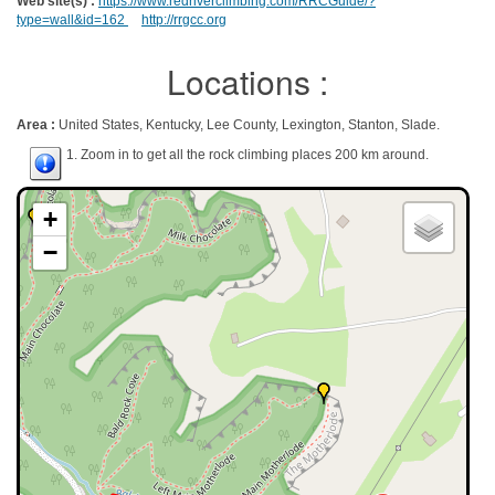
Web site(s) :
https://www.redriverclimbing.com/RRCGuide/?
type=wall&id=162
http://rrgcc.org
Locations :
Area :
United States, Kentucky, Lee County, Lexington, Stanton, Slade.
1. Zoom in to get all the rock climbing places 200 km around.
+
−