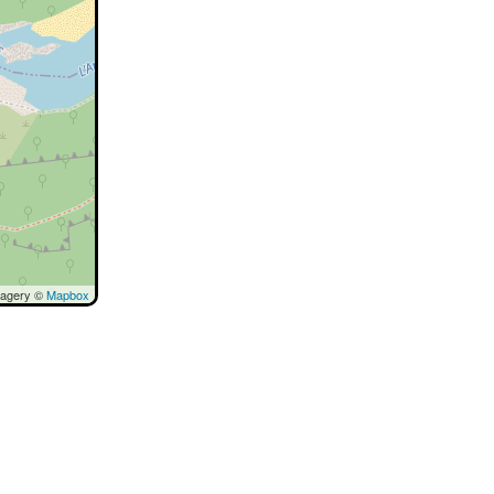
magery ©
Mapbox