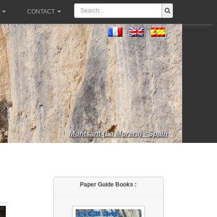
CONTACT
Montsant (La Morera) - Spain
Paper Guide Books :