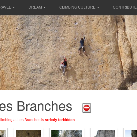
RAVEL
DREAM
CLIMBING CULTURE
CONTRIBUTE
es Branches
limbing at Les Branches is
strictly forbidden