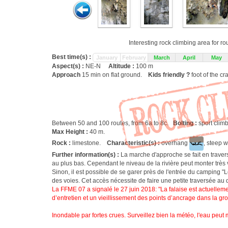
Interesting rock climbing area for r
Best time(s) :
January
February
March
April
May
Aspect(s) :
NE-N
Altitude :
100 m
Approach
15 min on flat ground.
Kids friendly ?
foot of the cr
Between 50 and 100 routes, from 6a to 8c.
Bolting :
sport clim
Max Height :
40 m.
Rock :
limestone.
Characteristic(s) :
overhang
, steep w
Further information(s) :
La marche d'approche se fait en travers
au plus bas. Cependant le niveau de la rivière peut monter très 
Sinon, il est possible de se garer près de l'entrée du camping "L
des voies. Cet accès nécessite de faire une petite traversée au de
La FFME 07 a signalé le 27 juin 2018: "La falaise est actuelleme
d’entretien et un vieillissement des points d’ancrage dans la grott
Inondable par fortes crues. Surveillez bien la météo, l'eau peut 