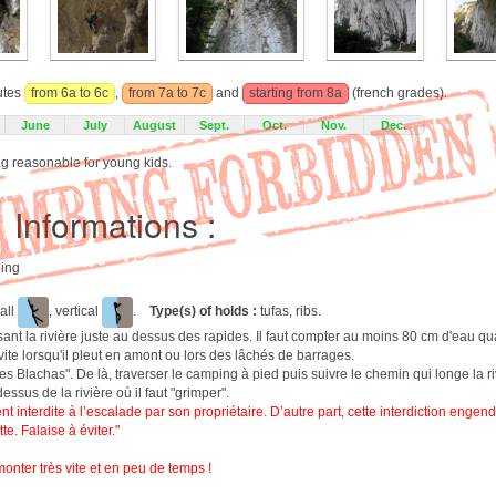
outes
from 6a to 6c
,
from 7a to 7c
and
starting from 8a
(french grades).
June
July
August
Sept.
Oct.
Nov.
Dec.
ag reasonable for young kids.
Informations :
bing
all
, vertical
.
Type(s) of holds :
tufas, ribs.
ant la rivière juste au dessus des rapides. Il faut compter au moins 80 cm d'eau qu
vite lorsqu'il pleut en amont ou lors des lâchés de barrages.
es Blachas". De là, traverser le camping à pied puis suivre le chemin qui longe la r
ssus de la rivière où il faut "grimper".
nt interdite à l’escalade par son propriétaire. D’autre part, cette interdiction eng
e. Falaise à éviter."
monter très vite et en peu de temps !