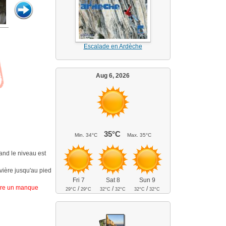
Escalade en Ardèche
Aug 6, 2026
35°C
Min.
34°C
Max.
35°C
and le niveau est
ivière jusqu'au pied
Fri 7
Sat 8
Sun 9
endre un manque
/
/
/
29°C
29°C
32°C
32°C
32°C
32°C