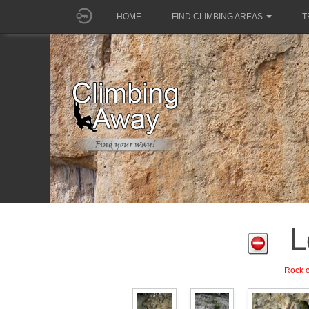
HOME
FIND CLIMBING AREAS
T
L
Rock c