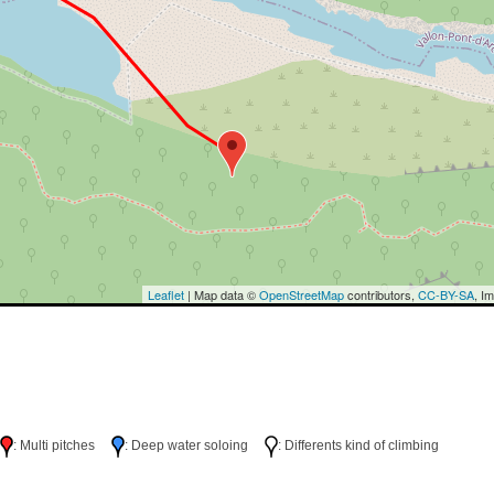
Leaflet
| Map data ©
OpenStreetMap
contributors,
CC-BY-SA
, I
h
: Multi pitches
: Deep water soloing
: Differents kind of climbing