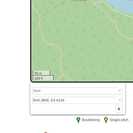
50 m
200 ft
: Bouldering
: Single pitc