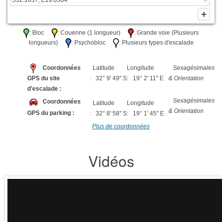
: Bloc
: Couenne (1 longueur)
: Grande voie (Plusieurs
longueurs)
: Psychobloc
: Plusieurs types d'escalade
Coordonnées
Latitude
Longitude
Sexagésimales
GPS du site
: 32° 9' 49" S
: 19° 2' 11" E
& Orientation
d'escalade :
Sexagésimales
Coordonnées
Latitude
Longitude
& Orientation
GPS du parking :
: 32° 8' 58" S
: 19° 1' 45" E
Plus de coordonnées
Vidéos