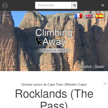
Riglos - Spain
Grimper autour de Cape Town (Western Cape)
Rocklands (The
Pass)