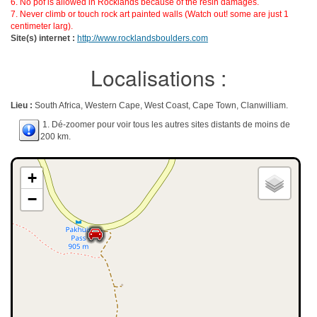
6. No pof is allowed in Rocklands because of the resin damages.
7. Never climb or touch rock art painted walls (Watch out! some are just 1
centimeter larg).
Site(s) internet :
http://www.rocklandsboulders.com
Localisations :
Lieu :
South Africa, Western Cape, West Coast, Cape Town, Clanwilliam.
1. Dé-zoomer pour voir tous les autres sites distants de moins de
200 km.
+
−