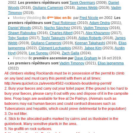
2002.
Les premiers répétiteurs sont
Tarek Overmars
(2009),
Daniel
Woods
(2018),
Giuliano Cameroni
(2018),
James Webb
(2019),
Vadim
Timonov
(2019).
Monkey Wedding
8c
4
ème
bloc en 8c
par
Fred Nicole
en 2002.
Les
premiers répétiteurs sont
Paul Robinson
(2010),
Adam Ondra
(2011),
Daniel Woods
(2012),
Nacho Sánchez
(2015),
Vadim Timonov
(2016),
Shawn Raboutou
(2016),
Charles Albert
(2017),
Alex Khazanov
(2017),
Toby Saxton
(2017),
Toshi Takeuchi
(2018),
Aidan Roberts
(2018),
James
Webb
(2019),
Giuliano Cameroni
(2019),
Keenan Takahashi
(2019),
Elias
Iagnemma
(2022),
Clément Lechaptois
(2022),
Jabee Kim
(2023),
Austin
Hoyt
(2023),
Lee Sungsu
(2024),
Zach Galla
(2024).
Petrichor
8c
première ascension par
Dave Graham
le 16 oct 2019.
Les premiers répétiteurs sont
Vadim Timonov
(2021),
Elias Iagnemma
(2022)
All climbers visiting Rocklands must be in possession of the permit to climb
on any land and must carry this permit with them at all times:
http://www.quicket.co.za/events/4582-rocklands-bouldering-permit/
2. Bury your faeces and carry out your toilet paper. If the ground is too hard to
bury your faeces, please carry it out with you and dispose of it in the campsite
bins. Poop bags are available for free at De Pakhys. (Animals such as
baboons may eat human faeces and could contract diseases such as
Tuberculosis and hepatitis, which could prove detrimental to the population)
3. Do not litter.
4. Stick to the allocated paths marked by cairns and as illustrated in the
guidebook. Many sensitive plants in the area.
5. No graffiti on rock surfaces.