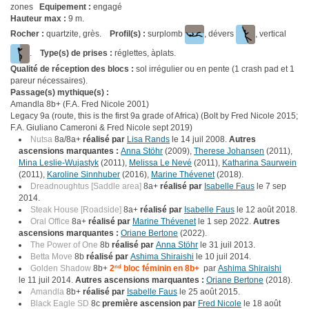
zones
Equipement :
engagé
Hauteur max :
9 m.
Rocher :
quartzite, grès.
Profil(s) :
surplomb
, dévers
, vertical
.
Type(s) de prises :
réglettes, àplats.
Qualité de réception des blocs :
sol irrégulier ou en pente (1 crash pad et 1
pareur nécessaires).
Passage(s) mythique(s) :
Amandla 8b+ (F.A. Fred Nicole 2001)
Legacy 9a (route, this is the first 9a grade of Africa) (Bolt by Fred Nicole 2015;
F.A. Giuliano Cameroni & Fred Nicole sept 2019)
Nutsa
8a/8a+
réalisé par
Lisa Rands
le 14 juil 2008.
Autres
ascensions marquantes :
Anna Stöhr
(2009),
Therese Johansen
(2011),
Mina Leslie-Wujastyk
(2011),
Melissa Le Nevé
(2011),
Katharina Saurwein
(2011),
Karoline Sinnhuber
(2016),
Marine Thévenet
(2018).
Dreadnoughtus [Saddle area]
8a+
réalisé par
Isabelle Faus
le 7 sep
2014.
Steak House [Roadside]
8a+
réalisé par
Isabelle Faus
le 12 août 2018.
Oral Office
8a+
réalisé par
Marine Thévenet
le 1 sep 2022.
Autres
ascensions marquantes :
Oriane Bertone
(2022).
The Power of One
8b
réalisé par
Anna Stöhr
le 31 juil 2013.
Betta Move
8b
réalisé par
Ashima Shiraishi
le 10 juil 2014.
Golden Shadow
8b+
2
nd
bloc féminin en 8b+
par
Ashima Shiraishi
le 11 juil 2014.
Autres ascensions marquantes :
Oriane Bertone
(2018).
Amandla
8b+
réalisé par
Isabelle Faus
le 25 août 2015.
Black Eagle SD
8c
première ascension par
Fred Nicole
le 18 août