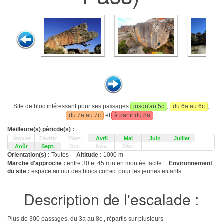
Site de bloc intéressant pour ses passages
jusqu'au 5c
,
du 6a au 6c
,
du 7a au 7c
et
à partir du 8a
.
Meilleure(s) période(s) :
Janvier
Février
Mars
Avril
Mai
Juin
Juillet
Août
Sept.
Oct.
Nov.
Déc.
Orientation(s) :
Toutes
Altitude :
1000 m
Marche d'approche :
entre 30 et 45 min en montée facile.
Environnement
du site :
espace autour des blocs correct pour les jeunes enfants.
Description de l'escalade :
Plus de 300 passages, du 3a au 8c , répartis sur plusieurs