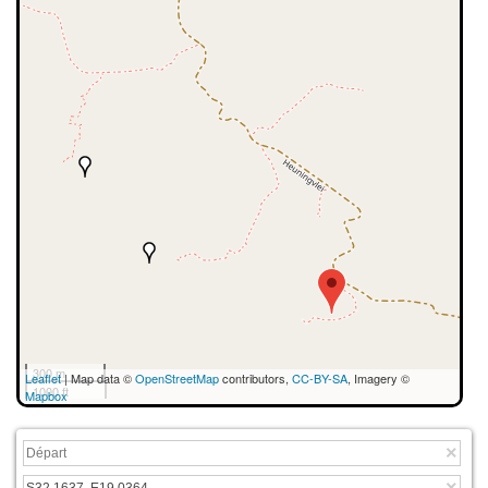
300 m
Leaflet
| Map data ©
OpenStreetMap
contributors,
CC-BY-SA
, Imagery ©
1000 ft
Mapbox