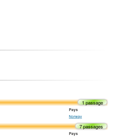
1 passage
Pays
Norway
7 passages
Pays