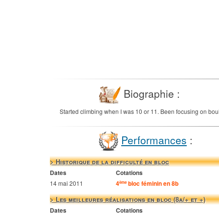
Biographie :
Started climbing when I was 10 or 11. Been focusing on boul
Performances
:
> Historique de la difficulté en bloc
Dates
Cotations
14 mai 2011
4
bloc féminin en 8b
ème
> Les meilleures réalisations en bloc (8a/+ et +)
Dates
Cotations