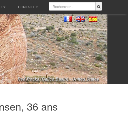
R
CONTACT
Red Rocks (Calico Basin) - United States
nsen, 36 ans