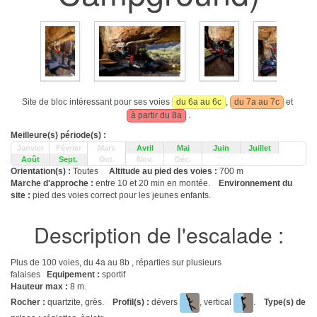
Site de bloc intéressant pour ses voies
du 6a au 6c
,
du 7a au 7c
et
à partir du 8a
.
Meilleure(s) période(s) :
Janvier
Février
Mars
Avril
Mai
Juin
Juillet
Août
Sept.
Oct.
Nov.
Déc.
Orientation(s) :
Toutes
Altitude au pied des voies :
700 m
Marche d'approche :
entre 10 et 20 min en montée.
Environnement du
site :
pied des voies correct pour les jeunes enfants.
Description de l'escalade :
Plus de 100 voies, du 4a au 8b , réparties sur plusieurs
falaises
Equipement :
sportif
Hauteur max :
8 m.
Rocher :
quartzite, grès.
Profil(s) :
dévers
, vertical
.
Type(s) de