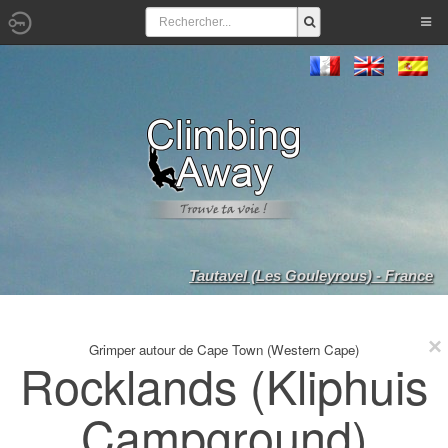
Tautavel (Les Gouleyrous) - France
Grimper autour de Cape Town (Western Cape)
Rocklands (Kliphuis
Campground)