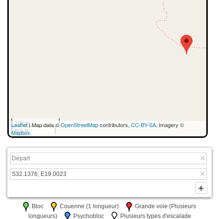
100 m
Leaflet
| Map data ©
OpenStreetMap
contributors,
CC-BY-SA
, Imagery ©
300 ft
Mapbox
: Bloc
: Couenne (1 longueur)
: Grande voie (Plusieurs
longueurs)
: Psychobloc
: Plusieurs types d'escalade