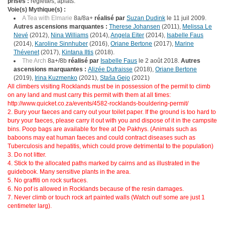
prises :
réglettes, àplats.
Voie(s) Mythique(s) :
A Tea with Elmarie
8a/8a+
réalisé par
Suzan Dudink
le 11 juil 2009.
Autres ascensions marquantes :
Therese Johansen
(2011),
Melissa Le
Nevé
(2012),
Nina Williams
(2014),
Angela Eiter
(2014),
Isabelle Faus
(2014),
Karoline Sinnhuber
(2016),
Oriane Bertone
(2017),
Marine
Thévenet
(2017),
Kintana Iltis
(2018).
The Arch
8a+/8b
réalisé par
Isabelle Faus
le 2 août 2018.
Autres
ascensions marquantes :
Alizée Dufraisse
(2018),
Oriane Bertone
(2019),
Irina Kuzmenko
(2021),
Staša Gejo
(2021)
All climbers visiting Rocklands must be in possession of the permit to climb
on any land and must carry this permit with them at all times:
http://www.quicket.co.za/events/4582-rocklands-bouldering-permit/
2. Bury your faeces and carry out your toilet paper. If the ground is too hard to
bury your faeces, please carry it out with you and dispose of it in the campsite
bins. Poop bags are available for free at De Pakhys. (Animals such as
baboons may eat human faeces and could contract diseases such as
Tuberculosis and hepatitis, which could prove detrimental to the population)
3. Do not litter.
4. Stick to the allocated paths marked by cairns and as illustrated in the
guidebook. Many sensitive plants in the area.
5. No graffiti on rock surfaces.
6. No pof is allowed in Rocklands because of the resin damages.
7. Never climb or touch rock art painted walls (Watch out! some are just 1
centimeter larg).