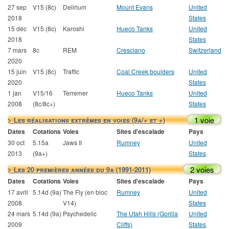
27 sep
V15 (8c)
Delirium
Mount Evans
United
2018
States
15 déc
V15 (8c)
Karoshi
Hueco Tanks
United
2018
States
7 mars
8c
REM
Cresciano
Switzerland
2020
15 juin
V15 (8c)
Traffic
Coal Creek boulders
United
2020
States
1 jan
V15/16
Terremer
Hueco Tanks
United
2008
(8c/8c+)
States
1 voie
> Les réalisations extrêmes en voies (9a/+ et +)
Dates
Cotations
Voies
Sites d'escalade
Pays
30 oct
5.15a
Jaws II
Rumney
United
2013
(9a+)
States
2 voies
> Les 20 premières années du 9a (1991-2011)
Dates
Cotations
Voies
Sites d'escalade
Pays
17 avril
5.14d (9a)
The Fly (en bloc
Rumney
United
2008
V14)
States
24 mars
5.14d (9a)
Psychedelic
The Utah Hills (Gorilla
United
2009
Cliffs)
States