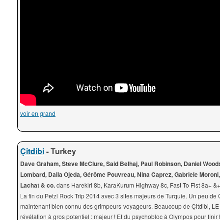
voir en grand
Çitdibi
- Turkey
Dave Graham, Steve McClure, Said Belhaj, Paul Robinson, Daniel Wood
Lombard, Daila Ojeda, Gérôme Pouvreau, Nina Caprez, Gabriele Moroni,
Lachat & co.
dans Harekiri 8b, KaraKurum Highway 8c, Fast To Fist 8a+ &
La fin du Petzl Rock Trip 2014 avec 3 sites majeurs de Turquie. Un peu de 
maintenant bien connu des grimpeurs-voyageurs. Beaucoup de Çitdibi, LE 
révélation à gros potentiel : majeur ! Et du psychobloc à Olympos pour finir 