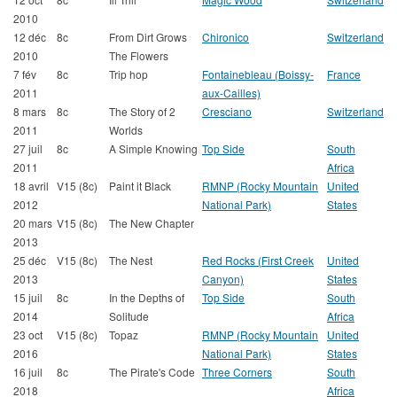
2010
12 déc
8c
From Dirt Grows
Chironico
Switzerland
2010
The Flowers
7 fév
8c
Trip hop
Fontainebleau (Boissy-
France
2011
aux-Cailles)
8 mars
8c
The Story of 2
Cresciano
Switzerland
2011
Worlds
27 juil
8c
A Simple Knowing
Top Side
South
2011
Africa
18 avril
V15 (8c)
Paint it Black
RMNP (Rocky Mountain
United
2012
National Park)
States
20 mars
V15 (8c)
The New Chapter
2013
25 déc
V15 (8c)
The Nest
Red Rocks (First Creek
United
2013
Canyon)
States
15 juil
8c
In the Depths of
Top Side
South
2014
Solitude
Africa
23 oct
V15 (8c)
Topaz
RMNP (Rocky Mountain
United
2016
National Park)
States
16 juil
8c
The Pirate's Code
Three Corners
South
2018
Africa