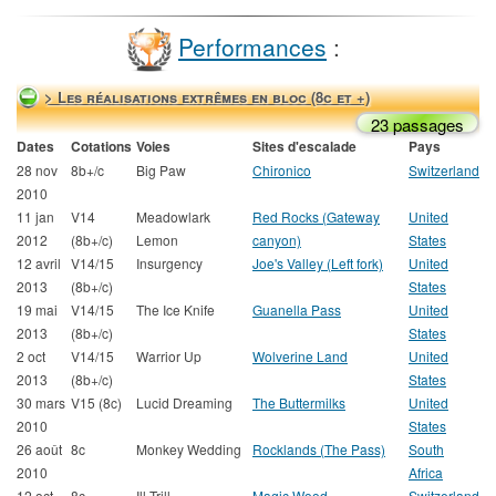
Performances
:
> Les réalisations extrêmes en bloc (8c et +)
23 passages
Dates
Cotations
Voies
Sites d'escalade
Pays
28 nov
8b+/c
Big Paw
Chironico
Switzerland
2010
11 jan
V14
Meadowlark
Red Rocks (Gateway
United
2012
(8b+/c)
Lemon
canyon)
States
12 avril
V14/15
Insurgency
Joe's Valley (Left fork)
United
2013
(8b+/c)
States
19 mai
V14/15
The Ice Knife
Guanella Pass
United
2013
(8b+/c)
States
2 oct
V14/15
Warrior Up
Wolverine Land
United
2013
(8b+/c)
States
30 mars
V15 (8c)
Lucid Dreaming
The Buttermilks
United
2010
States
26 août
8c
Monkey Wedding
Rocklands (The Pass)
South
2010
Africa
12 oct
8c
Ill Trill
Magic Wood
Switzerland