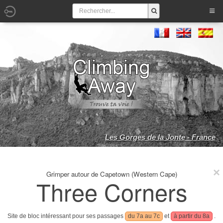
Les Gorges de la Jonte - France
Grimper autour de Capetown (Western Cape)
Three Corners
Site de bloc intéressant pour ses passages
du 7a au 7c
et
à partir du 8a
.