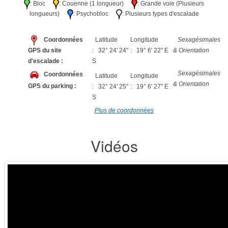
: Bloc
: Couenne (1 longueur)
: Grande voie (Plusieurs
longueurs)
: Psychobloc
: Plusieurs types d'escalade
Coordonnées
Latitude
Longitude
Sexagésimales
GPS du site
: 32° 24' 24"
: 19° 6' 22" E
& Orientation
d'escalade :
S
Sexagésimales
Coordonnées
Latitude
Longitude
& Orientation
GPS du parking :
: 32° 24' 25"
: 19° 6' 27" E
S
Plus de coordonnées
Vidéos