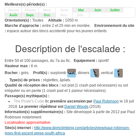
Meilleure(s) période(s) :
Janvier
Février
Mars
Avril
Mai
Juin
Juillet
Août
Sept.
Oct.
Nov.
Déc.
Orientation(s) :
Toutes
Altitude :
1050 m
Marche d'approche :
entre 2 et 25 min en montée.
Environnement du site
:
espace autour des blocs accidenté pour les jeunes enfants.
Description de l'escalade :
Entre 50 et 100 passages, du 7a au 8c.
Equipement :
sportif
Hauteur max :
6 m.
Rocher :
grès.
Profil(s) :
surplomb
, dévers
, vertical
.
Type(s) de prises :
réglettes, àplats.
Qualité de réception des blocs :
sol plat (1 crash pad nécessaire) ou sol
irrégulier ou en pente (1 crash pad et 1 pareur nécessaires).
Passage(s) mythique(s) :
The Pirate's Code
8c
première ascension par
Paul Robinson
le 16 juil
2018.
Le premier répétiteur est
Daniel Woods
(2018)
Information(s) supplémentaire(s) :
Site développé à partir de 2012 par Paul
Robinson notamment.
Localisation approximative.
Site(s) internet :
http://www.dpmclimbing.com/articles/view/paul-robinson-
goes-first-ascent-spree-south-africa