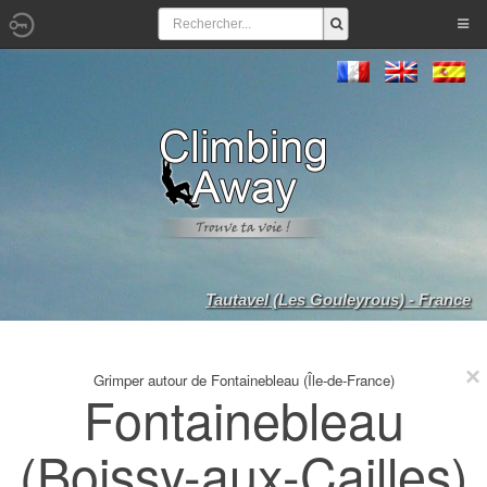
Tautavel (Les Gouleyrous) - France
Grimper autour de Fontainebleau (Île-de-France)
Fontainebleau
(Boissy-aux-Cailles)