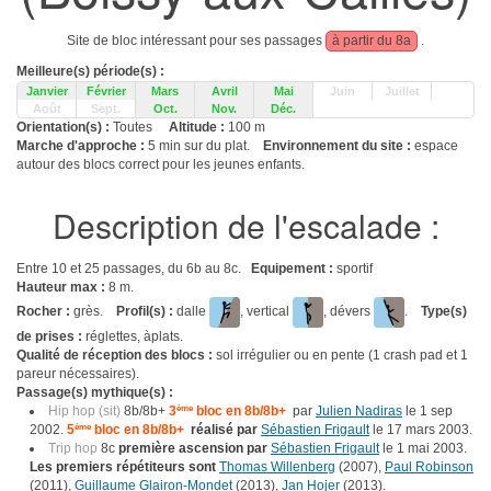
Site de bloc intéressant pour ses passages
à partir du 8a
.
Meilleure(s) période(s) :
Janvier
Février
Mars
Avril
Mai
Juin
Juillet
Août
Sept.
Oct.
Nov.
Déc.
Orientation(s) :
Toutes
Altitude :
100 m
Marche d'approche :
5 min sur du plat.
Environnement du site :
espace
autour des blocs correct pour les jeunes enfants.
Description de l'escalade :
Entre 10 et 25 passages, du 6b au 8c.
Equipement :
sportif
Hauteur max :
8 m.
Rocher :
grès.
Profil(s) :
dalle
, vertical
, dévers
.
Type(s)
de prises :
réglettes, àplats.
Qualité de réception des blocs :
sol irrégulier ou en pente (1 crash pad et 1
pareur nécessaires).
Passage(s) mythique(s) :
Hip hop (sit)
8b/8b+
3
ème
bloc en 8b/8b+
par
Julien Nadiras
le 1 sep
2002.
5
ème
bloc en 8b/8b+
réalisé par
Sébastien Frigault
le 17 mars 2003.
Trip hop
8c
première ascension par
Sébastien Frigault
le 1 mai 2003.
Les premiers répétiteurs sont
Thomas Willenberg
(2007),
Paul Robinson
(2011),
Guillaume Glairon-Mondet
(2013),
Jan Hojer
(2013).