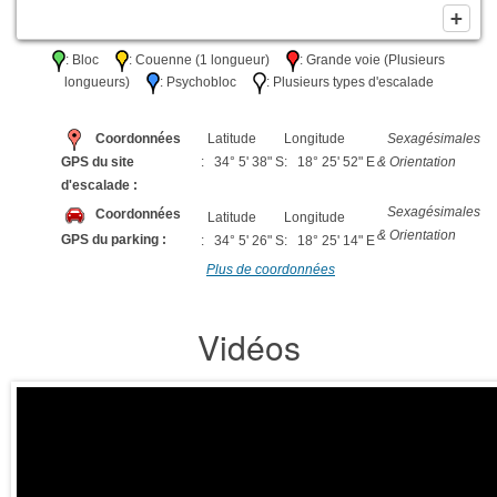
: Bloc
: Couenne (1 longueur)
: Grande voie (Plusieurs
longueurs)
: Psychobloc
: Plusieurs types d'escalade
Coordonnées
Latitude
Longitude
Sexagésimales
GPS du site
: 34° 5' 38" S
: 18° 25' 52" E
& Orientation
d'escalade :
Sexagésimales
Coordonnées
Latitude
Longitude
& Orientation
GPS du parking :
: 34° 5' 26" S
: 18° 25' 14" E
Plus de coordonnées
Vidéos