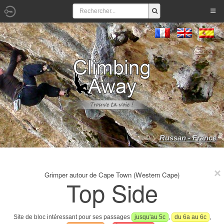
Russan - France
Grimper autour de Cape Town (Western Cape)
Top Side
Site de bloc intéressant pour ses passages
jusqu'au 5c
,
du 6a au 6c
,