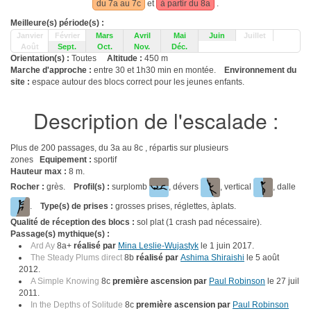
du 7a au 7c
et
à partir du 8a
.
Meilleure(s) période(s) :
Janvier
Février
Mars
Avril
Mai
Juin
Juillet
Août
Sept.
Oct.
Nov.
Déc.
Orientation(s) :
Toutes
Altitude :
450 m
Marche d'approche :
entre 30 et 1h30 min en montée.
Environnement du
site :
espace autour des blocs correct pour les jeunes enfants.
Description de l'escalade :
Plus de 200 passages, du 3a au 8c , répartis sur plusieurs
zones
Equipement :
sportif
Hauteur max :
8 m.
Rocher :
grès.
Profil(s) :
surplomb
, dévers
, vertical
, dalle
.
Type(s) de prises :
grosses prises, réglettes, àplats.
Qualité de réception des blocs :
sol plat (1 crash pad nécessaire).
Passage(s) mythique(s) :
Ard Ay
8a+
réalisé par
Mina Leslie-Wujastyk
le 1 juin 2017.
The Steady Plums direct
8b
réalisé par
Ashima Shiraishi
le 5 août
2012.
A Simple Knowing
8c
première ascension par
Paul Robinson
le 27 juil
2011.
In the Depths of Solitude
8c
première ascension par
Paul Robinson