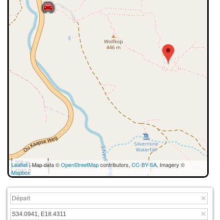
300 m
Leaflet
| Map data ©
OpenStreetMap
contributors,
CC-BY-SA
, Imagery ©
1000 ft
Mapbox