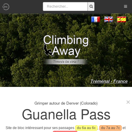
Tréménal - France
Grimper autour de Denver (Colorado)
Guanella Pass
Site de bloc intéressant pour ses passages
du 6a au 6c
,
du 7a au 7c
et