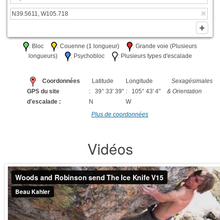
: Bloc
: Couenne (1 longueur)
: Grande voie (Plusieurs
longueurs)
: Psychobloc
: Plusieurs types d'escalade
Coordonnées
Latitude
Longitude
Sexagésimales
GPS du site
: 39° 33' 39"
: 105° 43' 4"
& Orientation
d'escalade :
N
W
Plus de coordonnées
Vidéos