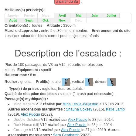
à partir du 8a
.
Meilleure(s) période(s) :
Janvier
Février
Mars
Avril
Mai
Juin
Juillet
Août
Sept.
Oct.
Nov.
Déc.
Orientation(s) :
Toutes
Altitude :
3300 m
Marche d'approche :
entre 5 et 30 min en montée.
Environnement du site
:
espace autour des blocs correct pour les jeunes enfants.
Description de l'escalade :
Plus de 100 passages, du V3 au V15 , répartis sur plusieurs
zones
Equipement :
sportif
Hauteur max :
8 m.
Rocher :
gneiss.
Profil(s) :
dalle
, vertical
, dévers
.
Type(s) de prises :
réglettes, fissures, àplats.
Qualité de réception des blocs :
sol plat (1 crash pad nécessaire).
Passage(s) mythique(s) :
Mind Matters
V12
réalisé par
Mina Leslie-Wujastyk
le 15 juin 2012.
Autres ascensions marquantes :
Shauna Coxsey
(2015),
Katie Lamb
(2019),
Alex Puccio
(2022).
Double Dutchez
V12
réalisé par
Alex Puccio
le 23 juin 2014.
Dark Horse (sit)
V12
réalisé par
Alex Puccio
le 28 juin 2014.
Carnage
V12/13
réalisé par
Alex Puccio
le 27 juin 2019.
Autres
ascensions marquantes :
Sera Gearhardt
(2023).