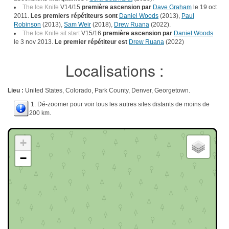
The Ice Knife
V14/15
première ascension par
Dave Graham
le 19 oct
2011.
Les premiers répétiteurs sont
Daniel Woods
(2013),
Paul
Robinson
(2013),
Sam Weir
(2018),
Drew Ruana
(2022).
The Ice Knife sit start
V15/16
première ascension par
Daniel Woods
le 3 nov 2013.
Le premier répétiteur est
Drew Ruana
(2022)
Localisations :
Lieu :
United States, Colorado, Park County, Denver, Georgetown.
1. Dé-zoomer pour voir tous les autres sites distants de moins de
200 km.
+
−