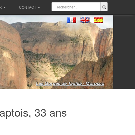
R
CONTACT
Les Gorges de Taghia - Morocco
ptois, 33 ans