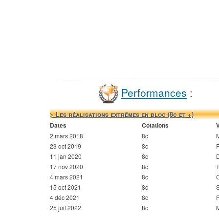
Performances
:
> Les réalisations extrêmes en bloc (8c et +)
Dates
Cotations
2 mars 2018
8c
M
23 oct 2019
8c
F
11 jan 2020
8c
17 nov 2020
8c
4 mars 2021
8c
C
15 oct 2021
8c
S
4 déc 2021
8c
R
25 juil 2022
8c