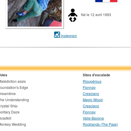
Né le 12 avril 1993
Instagram
Voies
Sites d'escalade
alédiction assis
Rioupéroux
oundation's Edge
Fionnay
Dreamtime
Cresciano
The Understanding
Magic Wood
rystal Ship
Cresciano
olitary Daze
Fionnay
oadkill
Valle Bavona
Monkey Wedding
Rocklands (The Pass)