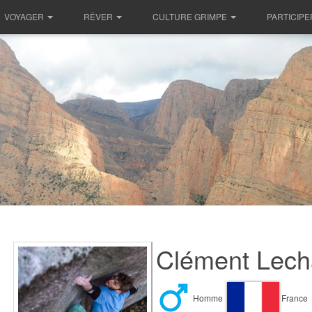
VOYAGER
RÊVER
CULTURE GRIMPE
PARTICIPE
Clément Lecha
Homme
France