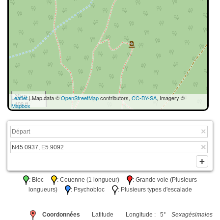
30 m
Leaflet
| Map data ©
OpenStreetMap
contributors,
CC-BY-SA
, Imagery ©
100 ft
Mapbox
: Bloc
: Couenne (1 longueur)
: Grande voie (Plusieurs
longueurs)
: Psychobloc
: Plusieurs types d'escalade
Coordonnées
Latitude
Longitude : 5°
Sexagésimales