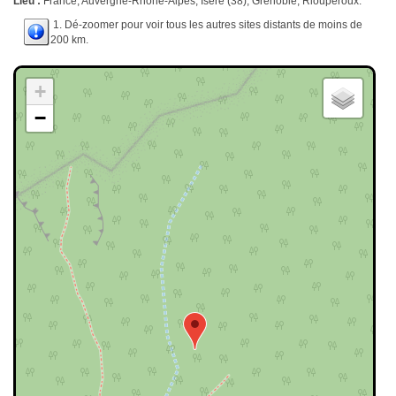
Lieu :
France, Auvergne-Rhône-Alpes, Isère (38), Grenoble, Rioupéroux.
1. Dé-zoomer pour voir tous les autres sites distants de moins de
200 km.
+
−