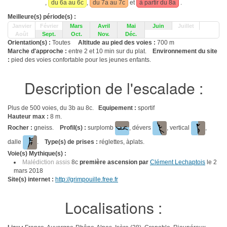
,
du 6a au 6c
,
du 7a au 7c
et
à partir du 8a
.
Meilleure(s) période(s) :
Janvier
Février
Mars
Avril
Mai
Juin
Juillet
Août
Sept.
Oct.
Nov.
Déc.
Orientation(s) :
Toutes
Altitude au pied des voies :
700 m
Marche d'approche :
entre 2 et 10 min sur du plat.
Environnement du site
:
pied des voies confortable pour les jeunes enfants.
Description de l'escalade :
Plus de 500 voies, du 3b au 8c.
Equipement :
sportif
Hauteur max :
8 m.
Rocher :
gneiss.
Profil(s) :
surplomb
, dévers
, vertical
,
dalle
.
Type(s) de prises :
réglettes, àplats.
Voie(s) Mythique(s) :
Malédiction assis
8c
première ascension par
Clément Lechaptois
le 2
mars 2018
Site(s) internet :
http://grimpouille.free.fr
Localisations :