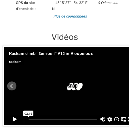
GPS du site
: 45° 5' 37"
54' 32" E
& Orientation
d'escalade :
N
Plus de coordonnées
Vidéos