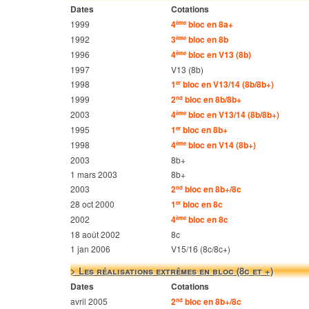
Dates
Cotations
1999
4
bloc en 8a+
ème
1992
3
bloc en 8b
ème
1996
4
bloc en V13 (8b)
ème
1997
V13 (8b)
1998
1
bloc en V13/14 (8b/8b+)
er
1999
2
bloc en 8b/8b+
nd
2003
4
bloc en V13/14 (8b/8b+)
ème
1995
1
bloc en 8b+
er
1998
4
bloc en V14 (8b+)
ème
2003
8b+
1 mars 2003
8b+
2003
2
bloc en 8b+/8c
nd
28 oct 2000
1
bloc en 8c
er
2002
4
bloc en 8c
ème
18 août 2002
8c
1 jan 2006
V15/16 (8c/8c+)
> Les réalisations extrêmes en bloc (8c et +)
Dates
Cotations
avril 2005
2
bloc en 8b+/8c
nd