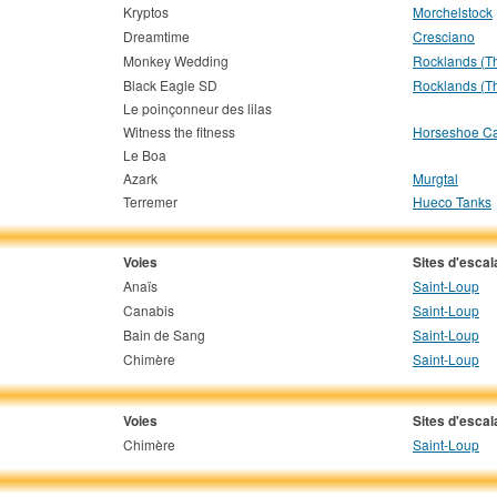
Kryptos
Morchelstock
Dreamtime
Cresciano
Monkey Wedding
Rocklands (T
Black Eagle SD
Rocklands (T
Le poinçonneur des lilas
Witness the fitness
Horseshoe C
Le Boa
Azark
Murgtal
Terremer
Hueco Tanks
Voies
Sites d'esca
Anaïs
Saint-Loup
Canabis
Saint-Loup
Bain de Sang
Saint-Loup
Chimère
Saint-Loup
Voies
Sites d'esca
Chimère
Saint-Loup