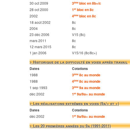
30 oct 2009
3
bloc en 8b+/c
ème
28 oct 2000
1
bloc en 8c
er
2002
4
bloc en 8c
ème
18 août 2002
8c
2004
8c
23 déc 2006
V15 (8c)
mars 2011
8c
12 mars 2015
8c
1 jan 2006
V15/16 (8c/8c+)
> Historique de la difficulté en voies après travail
Dates
Cotations
1988
3
8c au monde
ème
1988
4
8c au monde
ème
1 sep 1993
3
9a au monde
ème
déc 2002
1
9a/9a+ au monde
er
> Les réalisations extrêmes en voies (9a/+ et +)
Dates
Cotations
déc 2002
1
9a/9a+ au monde
er
> Les 20 premières années du 9a (1991-2011)