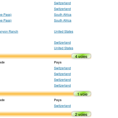
Switzerland
Switzerland
he Pass)
South Africa
he Pass)
South Africa
anyon Ranch
United States
Switzerland
United States
4 voies
lade
Pays
Switzerland
Switzerland
Switzerland
Switzerland
1 voie
lade
Pays
Switzerland
2 voies