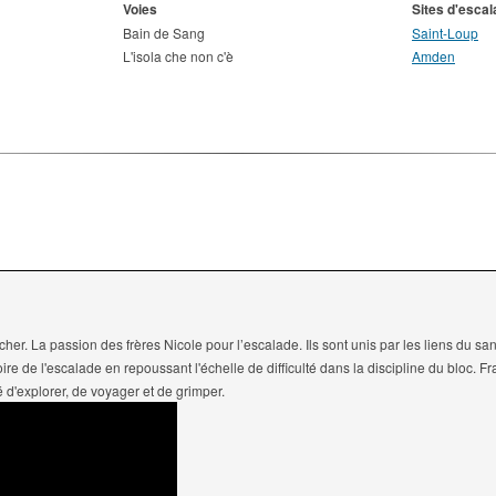
Voies
Sites d'esca
Bain de Sang
Saint-Loup
L'isola che non c'è
Amden
her. La passion des frères Nicole pour l’escalade. Ils sont unis par les liens du sa
ire de l'escalade en repoussant l'échelle de difficulté dans la discipline du bloc. Fr
é d'explorer, de voyager et de grimper.