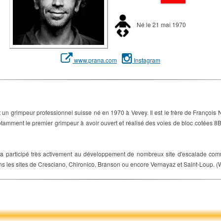
Né le 21 mai 1970
www.prana.com
Instagram
n grimpeur professionnel suisse né en 1970 à Vevey. Il est le frère de François Ni
otamment le premier grimpeur à avoir ouvert et réalisé des voies de bloc cotées 8B,
 a participé très activement au développement de nombreux site d'escalade co
 dans les sites de Cresciano, Chironico, Branson ou encore Vernayaz et Saint-Loup. (