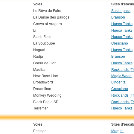
Voies
Sites d'esca
Le Rêve de Faire
Sustenpass
La Danse des Balrogs
Branson
Crown of Aragorn
Hueco Tanks
Li
Hueco Tanks
Slash Face
Hueco Tanks
La Soucoupe
Cresciano
Nagual
Hueco Tanks
Radja
Branson
Coeur de Lion
Hueco Tanks
Madiba
Rocklands (T
New Base Line
Magic Wood
Broadsword
Lindental
Dreamtime
Cresciano
Monkey Wedding
Rocklands (T
Black Eagle SD
Rocklands (T
Terremer
Hueco Tanks
Voies
Sites d'esca
Entlinge
Murgtal